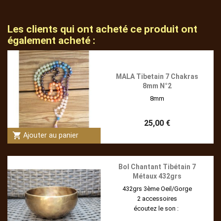
Les clients qui ont acheté ce produit ont
également acheté :
MALA Tibetain 7 Chakras
8mm N°2
8mm
25,00 €
shopping_cart
Ajouter au panier
Bol Chantant Tibétain 7
Métaux 432grs
432grs 3ème Oeil/Gorge
2 accessoires
écoutez le son :