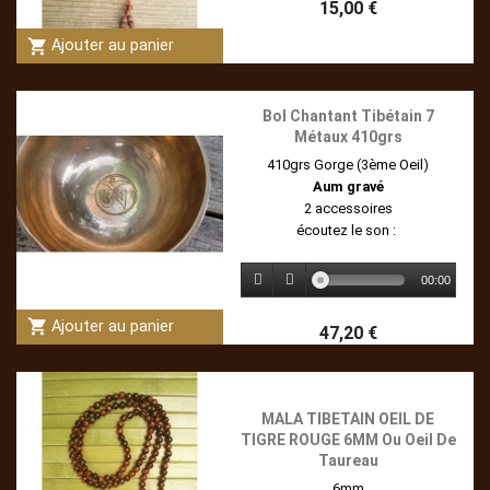
15,00 €
shopping_cart
Ajouter au panier
Bol Chantant Tibétain 7
Métaux 410grs
410grs Gorge (3ème Oeil)
Aum gravé
2 accessoires
écoutez le son :
00:00
shopping_cart
Ajouter au panier
47,20 €
MALA TIBETAIN OEIL DE
TIGRE ROUGE 6MM Ou Oeil De
Taureau
6mm