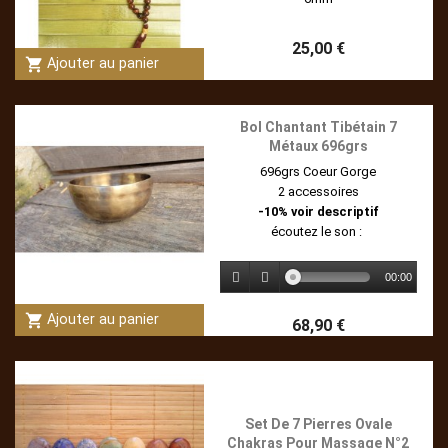
25,00 €
shopping_cart
Ajouter au panier
Bol Chantant Tibétain 7
Métaux 696grs
696grs Coeur Gorge
2 accessoires
-10% voir descriptif
écoutez le son :
00:00
shopping_cart
Ajouter au panier
68,90 €
Set De 7 Pierres Ovale
Chakras Pour Massage N°2