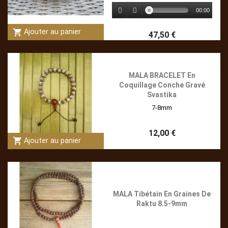
00:00
shopping_cart
Ajouter au panier
47,50 €
MALA BRACELET En
Coquillage Conche Gravé
Svastika
7-8mm
12,00 €
shopping_cart
Ajouter au panier
MALA Tibétain En Graines De
Raktu 8.5-9mm