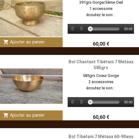
391grs Gorge/3ème Oeil
1 accessoire
écoutez le son :
00:00
shopping_cart
Ajouter au panier
60,00 €
Bol Chantant Tibétain 7 Métaux
585grs
585grs Coeur Gorge
2 accessoires
écoutez le son :
00:00
shopping_cart
Ajouter au panier
60,60 €
Bol Tibétain 7 Métaux 60-90ans