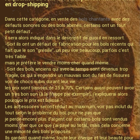
en drop-shipping
Dans cette catégorie, en vente des
bols chantants
avec des
défauts sonores ou des bols abimés, certains ont un tout
petit défaut ,
il sera alors indiqué dans le descriptif de quoi il en ressort.
-Soit ils ont un défaut de fabrication pour les bols récents qui
fait que le son "grésille", un peu voir beaucoup, parfois c'est
très faible
mais je préfère le vendre moins cher quand même.
-Soit des bols anciens qui avec le temps sont devenus trop
fragile, ce qui a engendré un mauvais son du fait de fissures
voir de chocs subis durant leur vie.
les prix sont baissés de 25 à 70%. Certains aussi peuvent avoir
un très bon son (à la frappe par exemple), j'expliquerai alors
pourquoi le prix est baissé
Les accessoires seront réduit au maximum, voir pas inclut du
tout selon le problème du bol, pour ne pas que
je perde encore plus d'argent car certains bols sont vendus
moins cher que ce que j'ai payé au total., mais cela concerne
une minorité des bols proposés.
Ils gardent quand même toute leur énergie et leur beauté pour