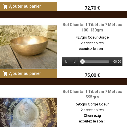
shopping_cart
Ajouter au panier
72,70 €
Bol Chantant Tibétain 7 Métaux
100-130grs
427grs Coeur Gorge
2 accessoires
écoutez le son :
00:00
shopping_cart
Ajouter au panier
75,00 €
Bol Chantant Tibétain 7 Métaux
595grs
595grs Gorge Coeur
2 accessoires
Chenrezig
écoutez le son :