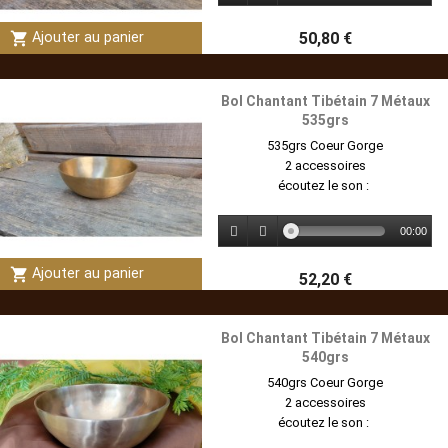
shopping_cart
50,80 €
Ajouter au panier
Bol Chantant Tibétain 7 Métaux
535grs
535grs Coeur Gorge
2 accessoires
écoutez le son :
00:00
shopping_cart
Ajouter au panier
52,20 €
Bol Chantant Tibétain 7 Métaux
540grs
540grs Coeur Gorge
2 accessoires
écoutez le son :