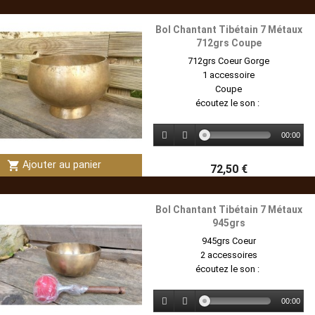
Bol Chantant Tibétain 7 Métaux
712grs Coupe
712grs Coeur Gorge
1 accessoire
Coupe
écoutez le son :
00:00
shopping_cart
Ajouter au panier
72,50 €
Bol Chantant Tibétain 7 Métaux
945grs
945grs Coeur
2 accessoires
écoutez le son :
00:00