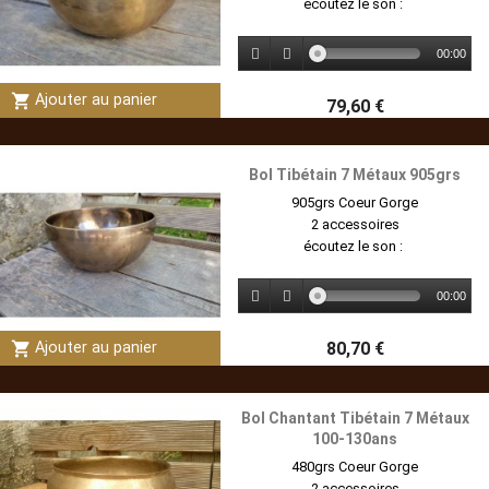
écoutez le son :
00:00
shopping_cart
Ajouter au panier
79,60 €
Bol Tibétain 7 Métaux 905grs
905grs Coeur Gorge
2 accessoires
écoutez le son :
00:00
shopping_cart
80,70 €
Ajouter au panier
Bol Chantant Tibétain 7 Métaux
100-130ans
480grs Coeur Gorge
2 accessoires