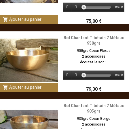
00:00
shopping_cart
Ajouter au panier
75,00 €
Bol Chantant Tibétain 7 Métaux
958grs
958grs Coeur Plexus
2 accessoires
écoutez le son :
00:00
shopping_cart
Ajouter au panier
79,30 €
Bol Chantant Tibétain 7 Métaux
905grs
905grs Coeur Gorge
2 accessoires