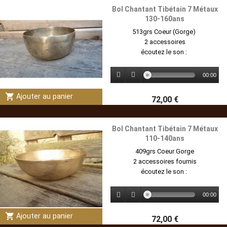
Bol Chantant Tibétain 7 Métaux
130-160ans
513grs Coeur (Gorge)
2 accessoires
écoutez le son :
00:00
shopping_cart
Ajouter au panier
72,00 €
Bol Chantant Tibétain 7 Métaux
110-140ans
409grs Coeur Gorge
2 accessoires fournis
écoutez le son :
00:00
shopping_cart
Ajouter au panier
72,00 €