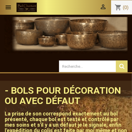


shopping_cart
(0)
- BOLS POUR DÉCORATION
OU AVEC DÉFAUT
La prise de son correspond exactement au bol
présenté, chaque bol est testé et contrôlé par
mes soins et s'il y a un défaut je le signale, enfin
l'expédition du colis est faite par moi même et non