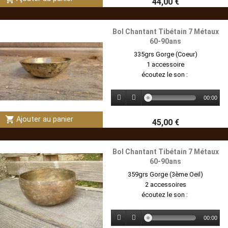
44,00 €
Bol Chantant Tibétain 7 Métaux
60-90ans
335grs Gorge (Coeur)
1 accessoire
écoutez le son :
00:00
shopping_cart
Ajouter au panier
45,00 €
Bol Chantant Tibétain 7 Métaux
60-90ans
359grs Gorge (3ème Oeil)
2 accessoires
écoutez le son :
00:00