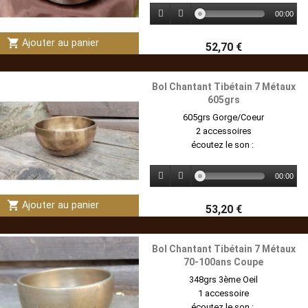
00:00
shopping_cart
Ajouter au panier
52,70 €
Bol Chantant Tibétain 7 Métaux
605grs
605grs Gorge/Coeur
2 accessoires
écoutez le son :
00:00
shopping_cart
Ajouter au panier
53,20 €
Bol Chantant Tibétain 7 Métaux
70-100ans Coupe
348grs 3ème Oeil
1 accessoire
écoutez le son :