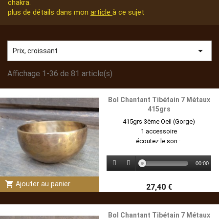
chakra.
plus de détails dans mon
article
à ce sujet

Prix, croissant
Affichage 1-36 de 81 article(s)
Bol Chantant Tibétain 7 Métaux
415grs
415grs 3ème Oeil (Gorge)
1 accessoire
écoutez le son :
00:00
shopping_cart
Ajouter au panier
27,40 €
Bol Chantant Tibétain 7 Métaux