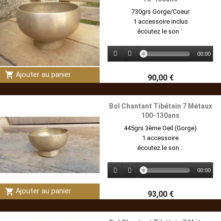
730grs Gorge/Coeur
1 accessoire inclus
écoutez le son :
00:00
shopping_cart
Ajouter au panier
90,00 €
Bol Chantant Tibétain 7 Métaux
100-130ans
445grs 3ème Oeil (Gorge)
1 accessoire
écoutez le son :
00:00
shopping_cart
Ajouter au panier
93,00 €