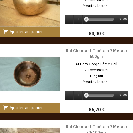
écoutez le son :
00:00
shopping_cart
Ajouter au panier
83,00 €
Bol Chantant Tibétain 7 Métaux
680grs
680grs Gorge 3ème Oeil
2 accessoires
Lingam
écoutez le son :
00:00
shopping_cart
Ajouter au panier
86,70 €
Bol Chantant Tibétain 7 Métaux
70-100ans