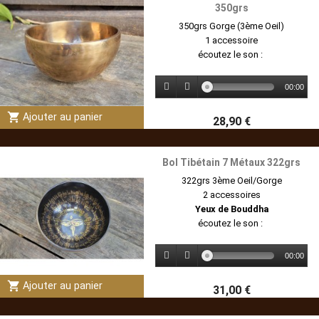
350grs
350grs Gorge (3ème Oeil)
1 accessoire
écoutez le son :
00:00
shopping_cart
Ajouter au panier
28,90 €
Bol Tibétain 7 Métaux 322grs
322grs 3ème Oeil/Gorge
2 accessoires
Yeux de Bouddha
écoutez le son :
00:00
shopping_cart
Ajouter au panier
31,00 €