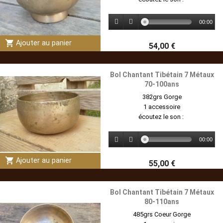
00:00
shopping_cart
Ajouter au panier
54,00 €
Bol Chantant Tibétain 7 Métaux
70-100ans
382grs Gorge
1 accessoire
écoutez le son :
00:00
shopping_cart
Ajouter au panier
55,00 €
Bol Chantant Tibétain 7 Métaux
80-110ans
485grs Coeur Gorge