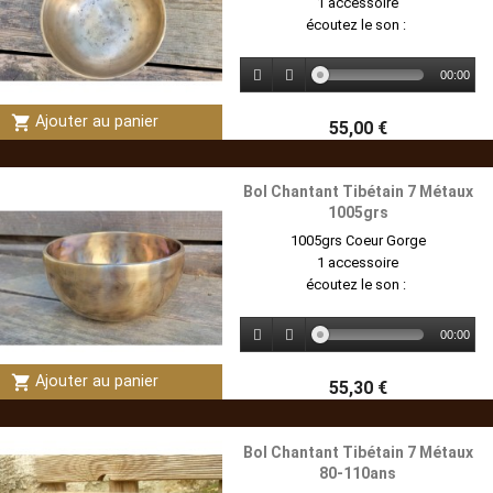
1 accessoire
écoutez le son :
00:00
shopping_cart
Ajouter au panier
55,00 €
Bol Chantant Tibétain 7 Métaux
1005grs
1005grs Coeur Gorge
1 accessoire
écoutez le son :
00:00
shopping_cart
Ajouter au panier
55,30 €
Bol Chantant Tibétain 7 Métaux
80-110ans