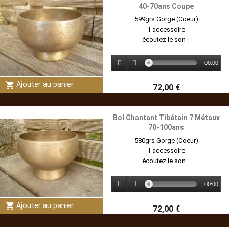
40-70ans Coupe
599grs Gorge (Coeur)
1 accessoire
écoutez le son :
00:00
shopping_cart
Ajouter au panier
72,00 €
Bol Chantant Tibétain 7 Métaux
70-100ans
580grs Gorge (Coeur)
1 accessoire
écoutez le son :
00:00
shopping_cart
Ajouter au panier
72,00 €