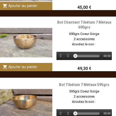
shopping_cart
Ajouter au panier
45,00 €
Bol Chantant Tibétain 7 Métaux
690grs
690grs Coeur Gorge
2 accessoires
écoutez le son :
00:00
shopping_cart
Ajouter au panier
49,30 €
Bol Tibétain 7 Métaux 595grs
595grs Coeur Gorge
2 accessoires
écoutez le son :
00:00