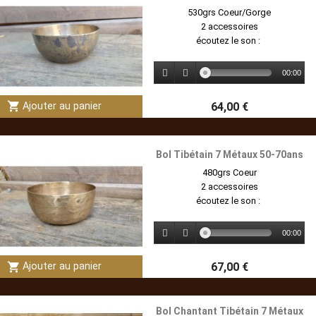
530grs Coeur/Gorge
2 accessoires
écoutez le son :
00:00
shopping_cart
64,00 €
Ajouter au panier
Bol Tibétain 7 Métaux 50-70ans
480grs Coeur
2 accessoires
écoutez le son :
00:00
shopping_cart
67,00 €
Ajouter au panier
Bol Chantant Tibétain 7 Métaux