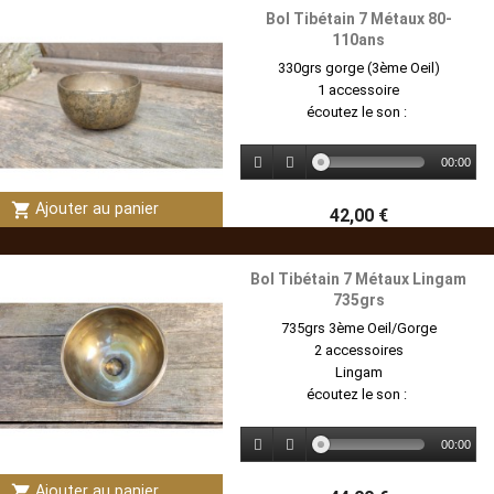
Bol Tibétain 7 Métaux 80-
110ans
330grs gorge (3ème Oeil)
1 accessoire
écoutez le son :
00:00
shopping_cart
Ajouter au panier
42,00 €
Bol Tibétain 7 Métaux Lingam
735grs
735grs 3ème Oeil/Gorge
2 accessoires
Lingam
écoutez le son :
00:00
shopping_cart
Ajouter au panier