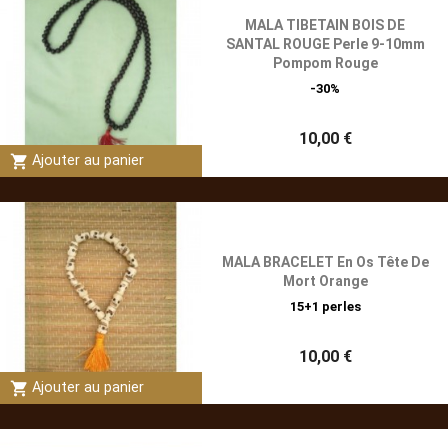
MALA TIBETAIN BOIS DE
SANTAL ROUGE Perle 9-10mm
Pompom Rouge
-30%
10,00 €
shopping_cart
Ajouter au panier
MALA BRACELET En Os Tête De
Mort Orange
15+1 perles
10,00 €
shopping_cart
Ajouter au panier