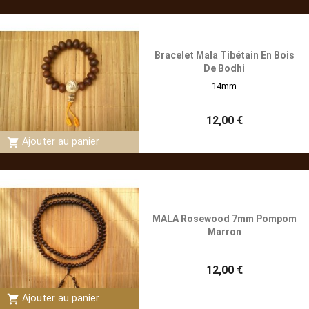
Bracelet Mala Tibétain En Bois
De Bodhi
14mm
12,00 €
shopping_cart
Ajouter au panier
MALA Rosewood 7mm Pompom
Marron
12,00 €
shopping_cart
Ajouter au panier