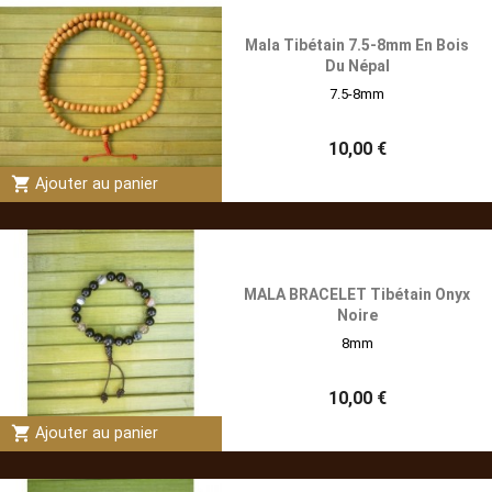
Mala Tibétain 7.5-8mm En Bois
Du Népal
7.5-8mm
10,00 €
shopping_cart
Ajouter au panier
MALA BRACELET Tibétain Onyx
Noire
8mm
10,00 €
shopping_cart
Ajouter au panier