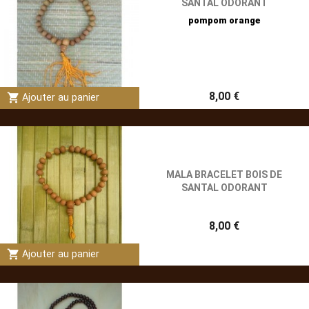
SANTAL ODORANT
pompom orange
8,00 €
shopping_cart
Ajouter au panier
MALA BRACELET BOIS DE
SANTAL ODORANT
8,00 €
shopping_cart
Ajouter au panier