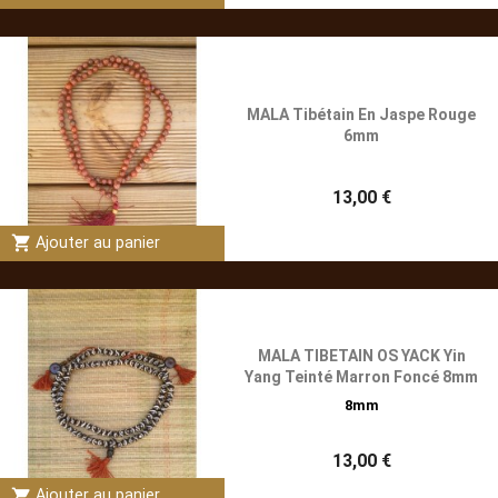
MALA Tibétain En Jaspe Rouge
6mm
13,00 €
shopping_cart
Ajouter au panier
MALA TIBETAIN OS YACK Yin
Yang Teinté Marron Foncé 8mm
8mm
13,00 €
shopping_cart
Ajouter au panier