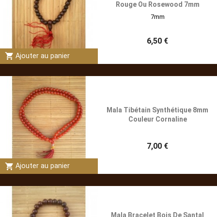
Rouge Ou Rosewood 7mm
7mm
6,50 €
shopping_cart
Ajouter au panier
Mala Tibétain Synthétique 8mm
Couleur Cornaline
7,00 €
shopping_cart
Ajouter au panier
Mala Bracelet Bois De Santal