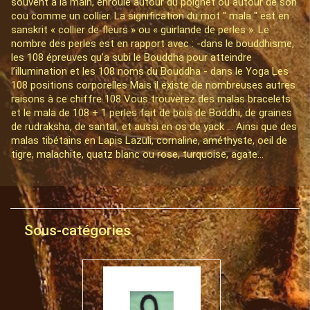
souvent à la main, enroulé autour du poignet ou autour de son
cou comme un collier. La signification du mot " mala " est en
sanskrit « collier de fleurs » ou « guirlande de perles ». Le
nombre des perles est en rapport avec : -dans le bouddhisme,
les 108 épreuves qu’a subi le Bouddha pour atteindre
l’illumination et les 108 noms du Bouddha - dans le Yoga Les
108 positions corporelles Mais il existe de nombreuses autres
raisons à ce chiffre 108 Vous trouverez des malas bracelets
et le mala de 108 + 1 perles fait de bois de Boddhi, de graines
de rudraksha, de santal, et aussi en os de yack ... Ainsi que des
malas tibétains en Lapis Lazuli, cornaline, améthyste, oeil de
tigre, malachite, quatz blanc ou rose, turquoise, agate...
Sous-catégories