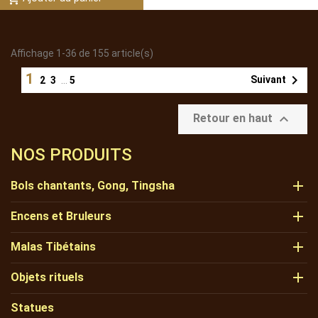
Affichage 1-36 de 155 article(s)
1

Suivant
2
3
…
5

Retour en haut
NOS PRODUITS

Bols chantants, Gong, Tingsha

Encens et Bruleurs

Malas Tibétains

Objets rituels
Statues