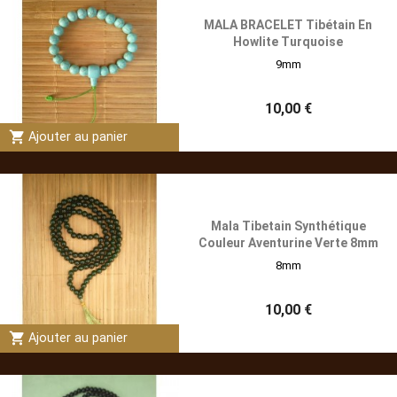
MALA BRACELET Tibétain En
Howlite Turquoise
9mm
10,00 €
shopping_cart
Ajouter au panier
Mala Tibetain Synthétique
Couleur Aventurine Verte 8mm
8mm
10,00 €
shopping_cart
Ajouter au panier