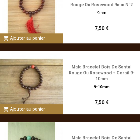
Rouge Ou Rosewood 9mm N°2
9mm
7,50 €
shopping_cart
Ajouter au panier
Mala Bracelet Bois De Santal
Rouge Ou Rosewood + Corail 9-
10mm
9-10mm
7,50 €
shopping_cart
Ajouter au panier
Mala Bracelet Bois De Santal