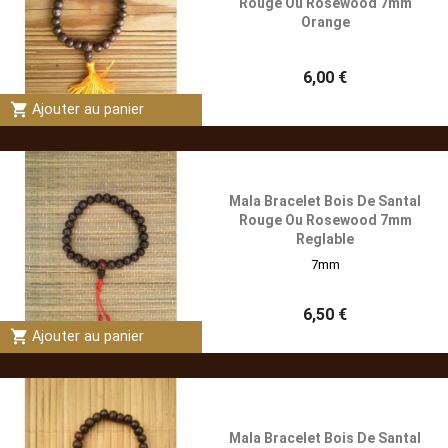
Rouge Ou Rosewood 7mm
Orange
6,00 €
shopping_cart
Ajouter au panier
Mala Bracelet Bois De Santal
Rouge Ou Rosewood 7mm
Reglable
7mm
6,50 €
shopping_cart
Ajouter au panier
Mala Bracelet Bois De Santal