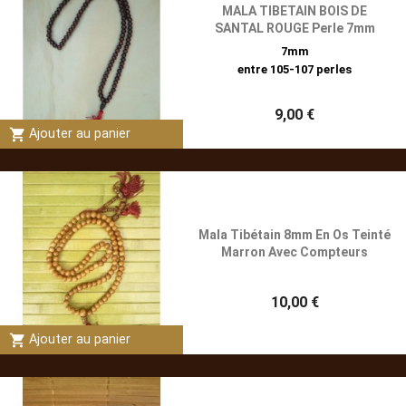
MALA TIBETAIN BOIS DE
SANTAL ROUGE Perle 7mm
7mm
entre 105-107 perles
9,00 €
shopping_cart
Ajouter au panier
Mala Tibétain 8mm En Os Teinté
Marron Avec Compteurs
10,00 €
shopping_cart
Ajouter au panier