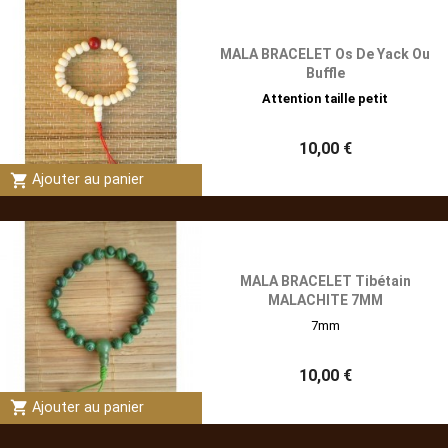
MALA BRACELET Os De Yack Ou
Buffle
Attention taille petit
10,00 €
shopping_cart
Ajouter au panier
MALA BRACELET Tibétain
MALACHITE 7MM
7mm
10,00 €
shopping_cart
Ajouter au panier