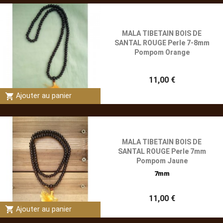
MALA TIBETAIN BOIS DE
SANTAL ROUGE Perle 7-8mm
Pompom Orange
11,00 €
shopping_cart
Ajouter au panier
MALA TIBETAIN BOIS DE
SANTAL ROUGE Perle 7mm
Pompom Jaune
7mm
11,00 €
shopping_cart
Ajouter au panier