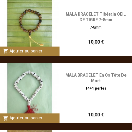
MALA BRACELET Tibétain OEIL
DE TIGRE 7-8mm
7-8mm
10,00 €
shopping_cart
Ajouter au panier
MALA BRACELET En Os Tête De
Mort
14+1 perles
10,00 €
shopping_cart
Ajouter au panier
(1)