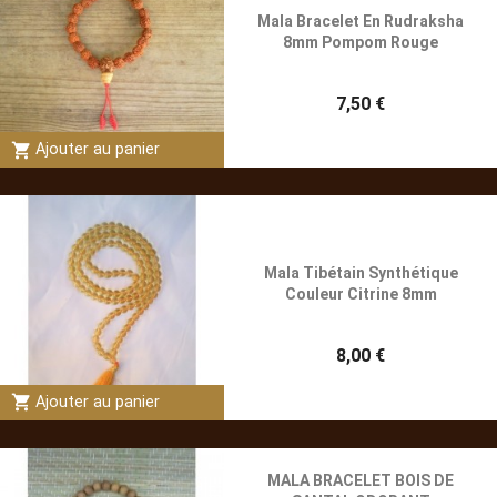
Mala Bracelet En Rudraksha
8mm Pompom Rouge
7,50 €
shopping_cart
Ajouter au panier
Mala Tibétain Synthétique
Couleur Citrine 8mm
8,00 €
shopping_cart
Ajouter au panier
MALA BRACELET BOIS DE