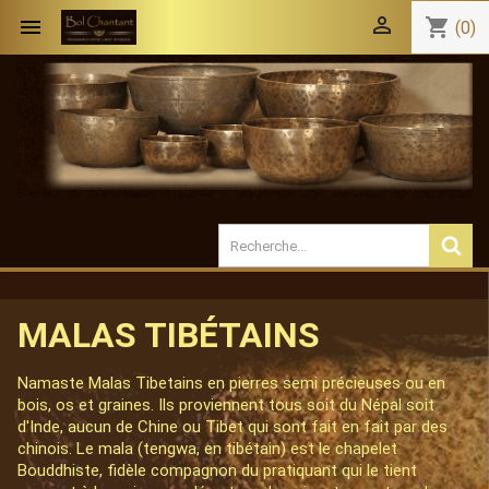


shopping_cart
(0)
MALAS TIBÉTAINS
Namaste Malas Tibetains en pierres semi précieuses ou en
bois, os et graines. Ils proviennent tous soit du Népal soit
d'Inde, aucun de Chine ou Tibet qui sont fait en fait par des
chinois. Le mala (tengwa, en tibétain) est le chapelet
Bouddhiste, fidèle compagnon du pratiquant qui le tient