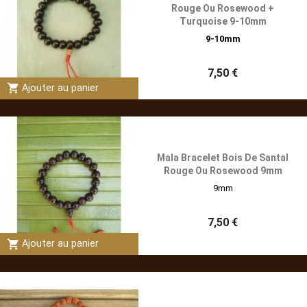
Rouge Ou Rosewood +
Turquoise 9-10mm
9-10mm
7,50 €
shopping_cart
Ajouter au panier
Mala Bracelet Bois De Santal
Rouge Ou Rosewood 9mm
9mm
7,50 €
shopping_cart
Ajouter au panier