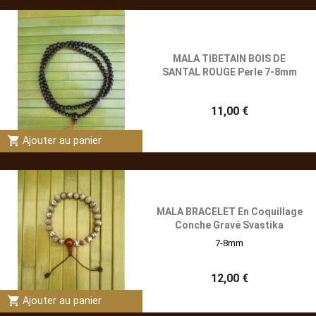
MALA TIBETAIN BOIS DE
SANTAL ROUGE Perle 7-8mm
11,00 €
shopping_cart
Ajouter au panier
MALA BRACELET En Coquillage
Conche Gravé Svastika
7-8mm
12,00 €
shopping_cart
Ajouter au panier