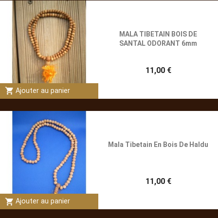
MALA TIBETAIN BOIS DE
SANTAL ODORANT 6mm
11,00 €
shopping_cart
Ajouter au panier
Mala Tibetain En Bois De Haldu
11,00 €
shopping_cart
Ajouter au panier