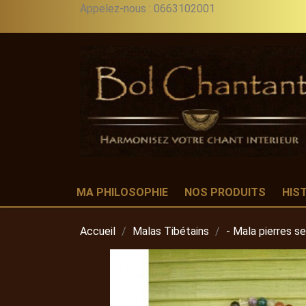
Appelez-nous :
0663102001
MA PHILOSOPHIE
NOS PRODUITS
HIS
Accueil
Malas Tibétains
- Mala pierres s