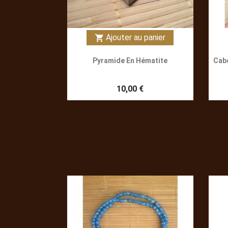
Ajouter au panier
shopping_cart
Pyramide En Hématite
Cabo
10,00 €