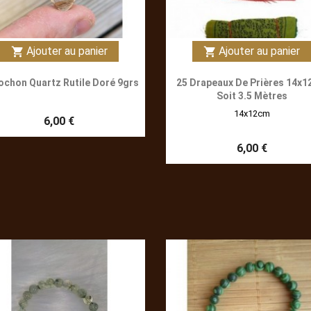
Ajouter au panier
Ajouter au panier
shopping_cart
shopping_cart
chon Quartz Rutile Doré 9grs
25 Drapeaux De Prières 14x
Soit 3.5 Mètres
14x12cm
6,00 €
6,00 €