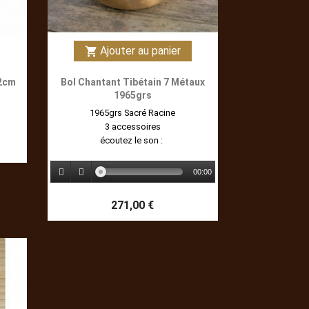
Ajouter au panier
shopping_cart
12cm
Bol Chantant Tibétain 7 Métaux
1965grs
1965grs Sacré Racine
3 accessoires
écoutez le son :
00:00
271,00 €