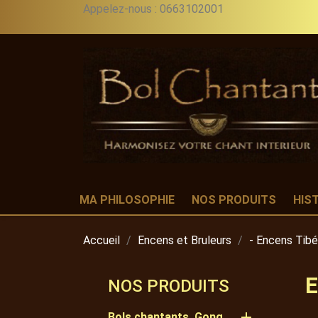
Appelez-nous :
0663102001
MA PHILOSOPHIE
NOS PRODUITS
HIS
Accueil
Encens et Bruleurs
- Encens Tibé
E
NOS PRODUITS

Bols chantants, Gong,