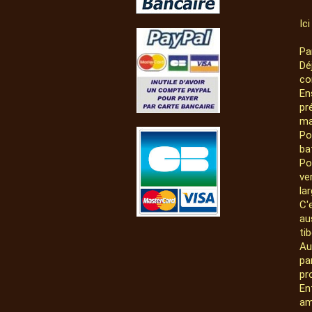
Ic
Pa
Dé
co
En
pr
ma
Po
ba
Po
ve
la
C'
au
ti
Au
pa
pr
En
am