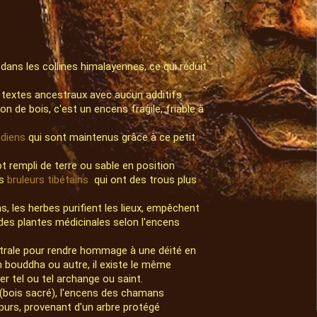
e dans les collines himalayennes, ce qui réduit
textes ancestraux avec aucun additifs
ton de bois, c'est un encens fragile, friable à
ndiens
qui sont maintenus grâce à ce petit
t rempli de terre ou sable en position
es
bruleurs tibétains
qui ont des trous plus
 les herbes purifient les lieux, empêchent
 des plantes médicinales selon l'encens
strale pour rendre hommage à une déité en
un bouddha ou autre, il existe le même
r tel ou tel archange ou saint.
 (bois sacré), l'encens des chamans
 purs, provenant d'un arbre protégé