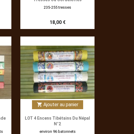
235-255 tresses
18,00 €
Ajouter au panier
shopping_cart
nde
LOT 4 Encens Tibétains Du Népal
N°2
ts
environ 96 batonnets