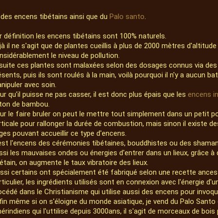
i des encens tibétains ainsi que du
Palo santo
.
r définition les encens tibétains sont 100% naturels.
jà il ne s'agit que de plantes cueillis à plus de 2000 mètres d'altitud
nsidérablement le niveau de pollution.
suite ces plantes sont malaxées selon des dosages connus via des 
ésents, puis ils sont roulés à la main, voilà pourquoi il n'y a aucun ba
nipuler avec soin.
ur qu'il puisse ne pas casser, il est donc plus épais que les
encens i
ton de bambou.
ur le faire bruler on peut le mettre tout simplement dans un petit po
rticale pour rallonger la durée de combustion, mais sinon il existe d
rges pouvant accueillir ce type d'encens.
est l'encens des cérémonies tibétaines, bouddhistes ou des shamans,
ssi les mauvaises ondes ou énergies d'entrer dans un lieux, grâce à
bétain, on augmente le taux vibratoire des lieux.
ssi certains ont spécialement été fabriqué selon une recette ance
rticulier, les ingrédients utilisés sont en connexion avec l'énergie d'
océdé dans le Christianisme qui utilise aussi des encens pour invoque
fin même si on s'éloigne du monde asiatique, je vend du Palo Santo
érindiens qui l'uttilise depuis 3000ans, il s'agit de morceaux de bois