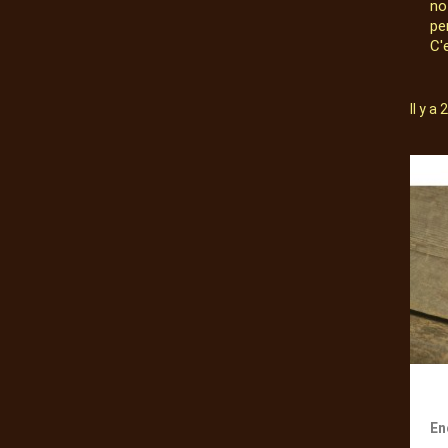
no
pe
C'
Il y a
En