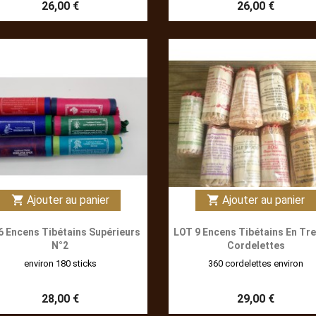
26,00 €
26,00 €
Ajouter au panier
Ajouter au panier
shopping_cart
shopping_cart
6 Encens Tibétains Supérieurs
LOT 9 Encens Tibétains En Tr
N°2
Cordelettes
environ 180 sticks
360 cordelettes environ
28,00 €
29,00 €