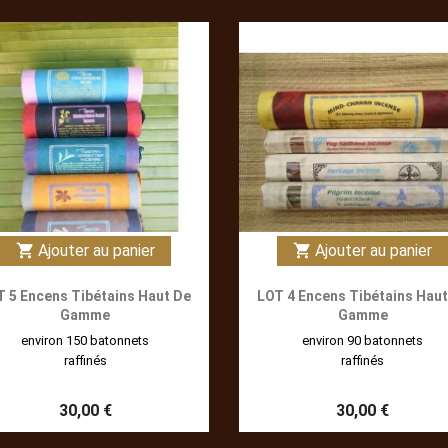
Ajouter au panier
Ajouter au panier
shopping_cart
shopping_cart
T 5 Encens Tibétains Haut De
LOT 4 Encens Tibétains Haut
Gamme
Gamme
environ 150 batonnets
environ 90 batonnets
raffinés
raffinés
30,00 €
30,00 €