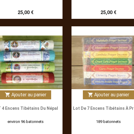
25,00 €
25,00 €
Ajouter au panier
Ajouter au panier
shopping_cart
shopping_cart
 4 Encens Tibétains Du Népal
Lot De 7 Encens Tibétains À Pr
environ 96 batonnets
189 batonnets