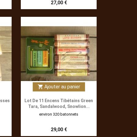
27,00 €
Ajouter au panier
shopping_cart
esses
Lot De 11 Encens Tibétains Green
Tara, Sandalwood, Snowlion...
environ 320 batonnets
29,00 €