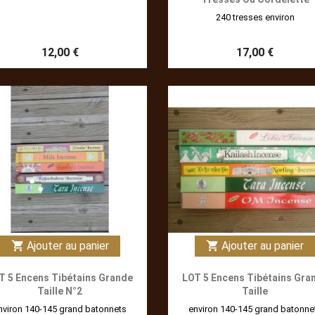
240 tresses environ
12,00 €
17,00 €
Ajouter au panier
Ajouter au panier
shopping_cart
shopping_cart
T 5 Encens Tibétains Grande
LOT 5 Encens Tibétains Gra
Taille N°2
Taille
nviron 140-145 grand batonnets
environ 140-145 grand batonne