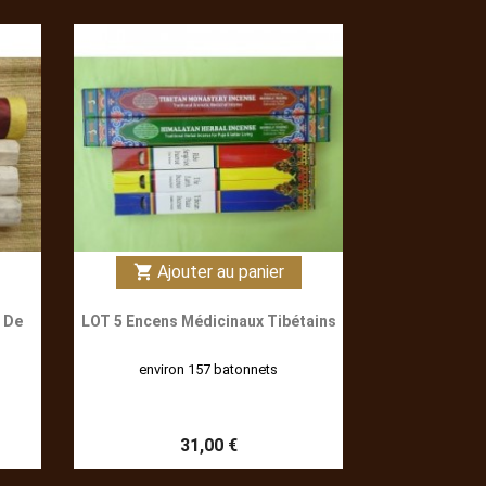
Ajouter au panier
shopping_cart
 De
LOT 5 Encens Médicinaux Tibétains
environ 157 batonnets
31,00 €