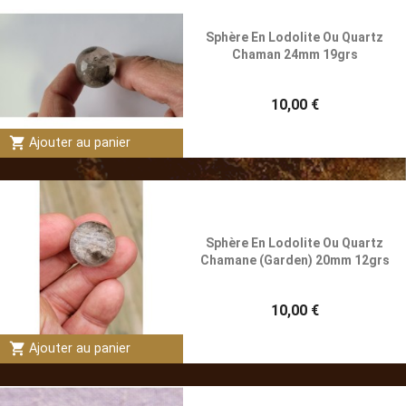
Sphère En Lodolite Ou Quartz
Chaman 24mm 19grs
10,00 €
shopping_cart
Ajouter au panier
Sphère En Lodolite Ou Quartz
Chamane (Garden) 20mm 12grs
10,00 €
shopping_cart
Ajouter au panier