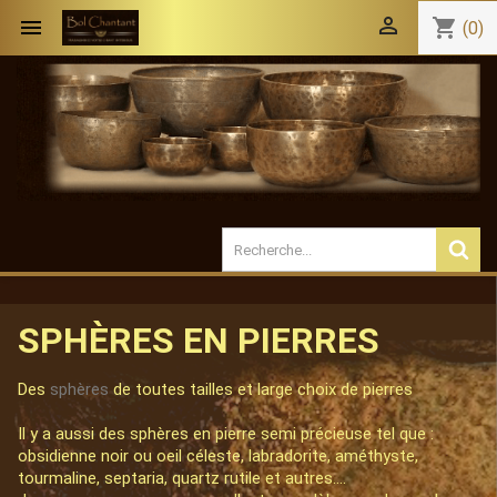


shopping_cart
(0)
SPHÈRES EN PIERRES
Des
sphères
de toutes tailles et large choix de pierres
Il y a aussi des sphères en pierre semi précieuse tel que :
obsidienne noir ou oeil céleste, labradorite, améthyste,
tourmaline, septaria, quartz rutile et autres....