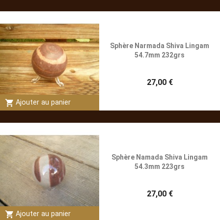
Sphère Narmada Shiva Lingam
54.7mm 232grs
27,00 €
shopping_cart
Ajouter au panier
Sphère Namada Shiva Lingam
54.3mm 223grs
27,00 €
shopping_cart
Ajouter au panier