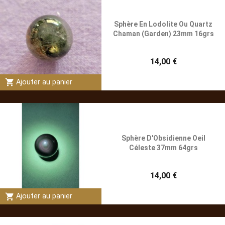
Sphère En Lodolite Ou Quartz
Chaman (Garden) 23mm 16grs
14,00 €
shopping_cart
Ajouter au panier
Sphère D'Obsidienne Oeil
Céleste 37mm 64grs
14,00 €
shopping_cart
Ajouter au panier