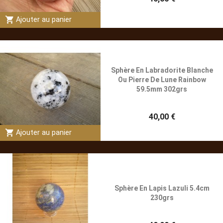
shopping_cart
Ajouter au panier
Sphère En Labradorite Blanche
Ou Pierre De Lune Rainbow
59.5mm 302grs
40,00 €
shopping_cart
Ajouter au panier
Sphère En Lapis Lazuli 5.4cm
230grs