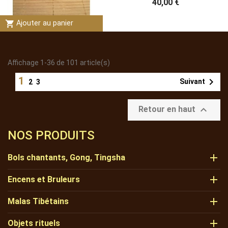
40,00 €
shopping_cart
Ajouter au panier
Affichage 1-36 de 101 article(s)
1

Suivant
2
3

Retour en haut
NOS PRODUITS

Bols chantants, Gong, Tingsha

Encens et Bruleurs

Malas Tibétains

Objets rituels