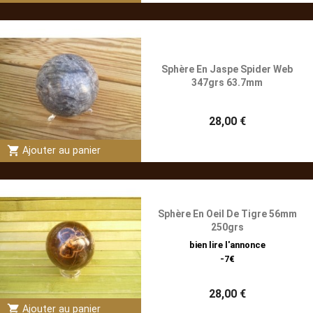
Sphère En Jaspe Spider Web
347grs 63.7mm
28,00 €
shopping_cart
Ajouter au panier
Sphère En Oeil De Tigre 56mm
250grs
bien lire l'annonce
-7€
28,00 €
shopping_cart
Ajouter au panier