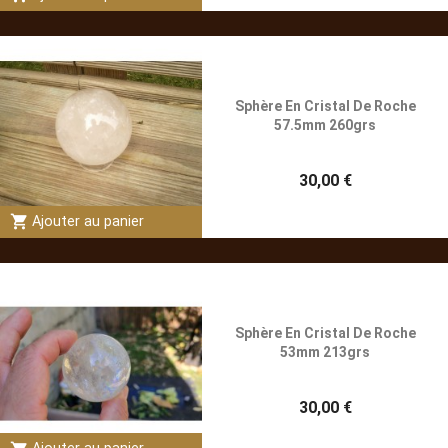
Sphère En Cristal De Roche
57.5mm 260grs
30,00 €
shopping_cart
Ajouter au panier
Sphère En Cristal De Roche
53mm 213grs
30,00 €