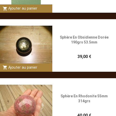
shopping_cart
Ajouter au panier
Sphère En Obsidienne Dorée
190grs 53.5mm
39,00 €
shopping_cart
Ajouter au panier
Sphère En Rhodonite 55mm
314grs
40,00 €