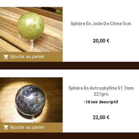
Sphère En Jade De Chine 5cm
20,00 €
shopping_cart
Ajouter au panier
Sphère En Astrophyllite 51.7mm
221grs
-10 voir descriptif
22,00 €
shopping_cart
Ajouter au panier