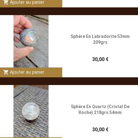
shopping_cart
Ajouter au panier
Sphère En Labradorite 53mm
209grs
30,00 €
shopping_cart
Ajouter au panier
Sphère En Quartz (Cristal De
Roche) 218grs 54mm
30,00 €