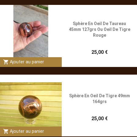
Sphère En Oeil De Taureau
45mm 127grs Ou Oeil De Tigre
Rouge
25,00 €
shopping_cart
Ajouter au panier
Sphère En Oeil De Tigre 49mm
164grs
25,00 €
shopping_cart
Ajouter au panier