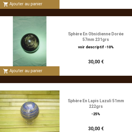
shopping_cart
Ajouter au panier
Sphère En Obsidienne Dorée
57mm 231grs
voir descriptif -10%
30,00 €
shopping_cart
Ajouter au panier
Sphère En Lapis Lazuli 51mm
222grs
-25%
30,00 €