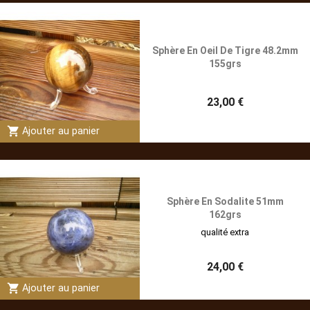
Sphère En Oeil De Tigre 48.2mm
155grs
23,00 €
shopping_cart
Ajouter au panier
Sphère En Sodalite 51mm
162grs
qualité extra
24,00 €
shopping_cart
Ajouter au panier