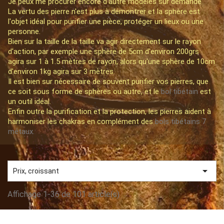
Je peux me procurer encore d'autre modèles sur demande
La vertu des pierre n'est plus à démontrer et la sphère est
l'objet idéal pour purifier une pièce, protéger un lieux ou une
personne.
Bien sur la taille de la taille va agir directement sur le rayon
d'action, par exemple une sphère de 5cm d'environ 200grs
agira sur 1 à 1.5 mètres de rayon, alors qu'une sphère de 10cm
d'environ 1kg agira sur 3 mètres.
Il est bien sur nécessaire de souvent purifier vos pierres, que
ce soit sous forme de sphères ou autre, et le
bol tibétain
est
un outil idéal.
Enfin outre la purification et la protection, les pierres aident à
harmoniser les chakras en complément des
bols tibétains 7
métaux.

Prix, croissant
Affichage 1-36 de 101 article(s)