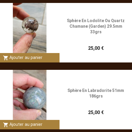
Sphère En Lodolite Ou Quartz
Chamane (Garden) 29.5mm
33grs
25,00 €
shopping_cart
Ajouter au panier
Sphère En Labradorite 51mm
186grs
25,00 €
shopping_cart
Ajouter au panier