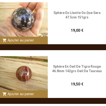
Sphère En Llanite Ou Que Sera
47.5cm 151grs
19,00 €
shopping_cart
Ajouter au panier
Sphère En Oeil De Tigre Rouge
46.8mm 142grs Oeil De Taureau
19,50 €
shopping_cart
Ajouter au panier