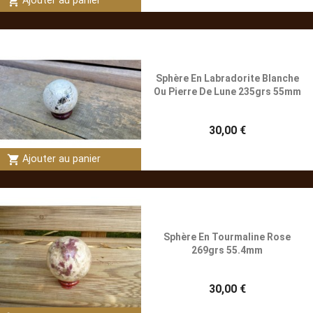
shopping_cart
Ajouter au panier
Sphère En Labradorite Blanche
Ou Pierre De Lune 235grs 55mm
30,00 €
shopping_cart
Ajouter au panier
Sphère En Tourmaline Rose
269grs 55.4mm
30,00 €