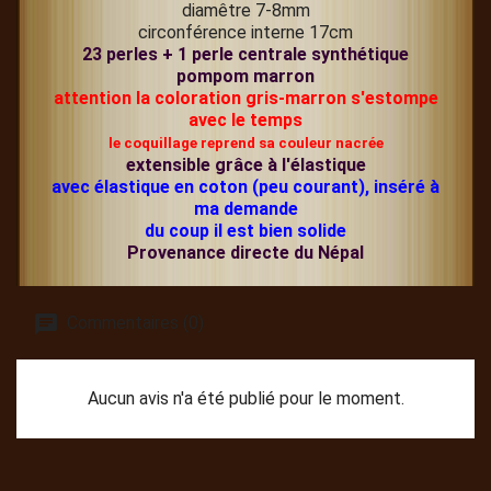
diamêtre 7-8mm
circonférence interne 17cm
23 perles + 1 perle centrale synthétique
pompom marron
attention la coloration gris-marron s'estompe
avec le temps
le coquillage reprend sa couleur nacrée
extensible grâce à l'élastique
avec élastique en coton (peu courant), inséré à
ma demande
du coup il est bien solide
Provenance directe du Népal
Commentaires (0)
Aucun avis n'a été publié pour le moment.