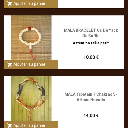
shopping_cart
Ajouter au panier
(1)
MALA BRACELET Os De Yack
Ou Buffle
Attention taille petit
10,00 €
shopping_cart
Ajouter au panier
MALA Tibetain 7 Chakras 5-
6.5mm Noeuds
14,00 €
shopping_cart
Ajouter au panier