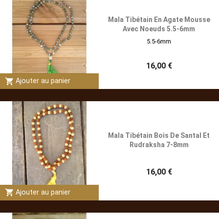
Mala Tibétain En Agate Mousse
Avec Noeuds 5.5-6mm
5.5-6mm
16,00 €
shopping_cart
Ajouter au panier
Mala Tibétain Bois De Santal Et
Rudraksha 7-8mm
16,00 €
shopping_cart
Ajouter au panier