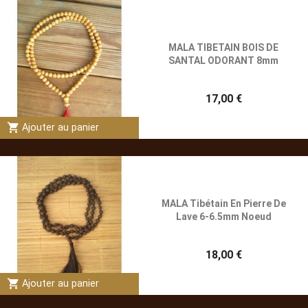
MALA TIBETAIN BOIS DE
SANTAL ODORANT 8mm
17,00 €
shopping_cart
Ajouter au panier
MALA Tibétain En Pierre De
Lave 6-6.5mm Noeud
18,00 €
shopping_cart
Ajouter au panier