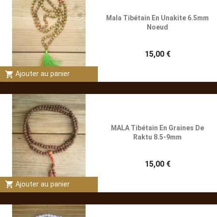
Mala Tibétain En Unakite 6.5mm
Noeud
15,00 €
shopping_cart
Ajouter au panier
MALA Tibétain En Graines De
Raktu 8.5-9mm
15,00 €
shopping_cart
Ajouter au panier