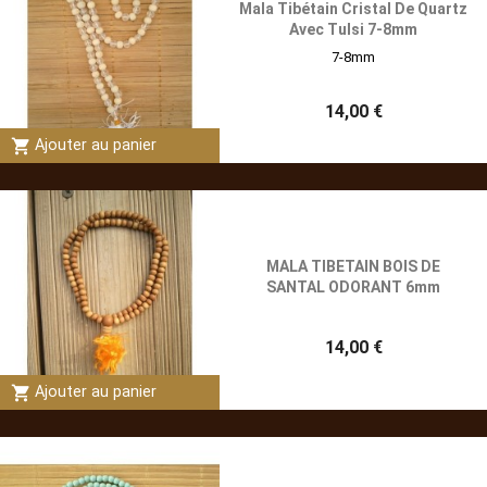
Mala Tibétain Cristal De Quartz
Avec Tulsi 7-8mm
7-8mm
14,00 €
shopping_cart
Ajouter au panier
MALA TIBETAIN BOIS DE
SANTAL ODORANT 6mm
14,00 €
shopping_cart
Ajouter au panier