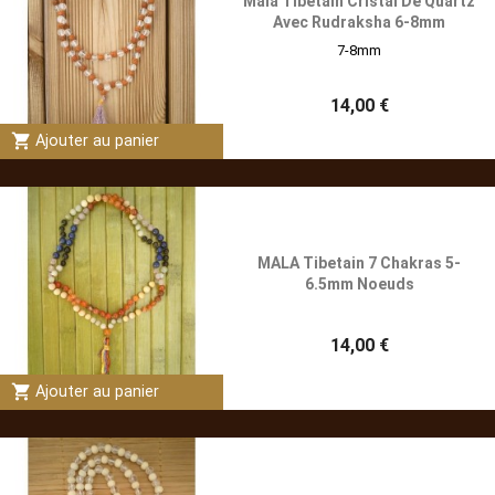
Mala Tibétain Cristal De Quartz
Avec Rudraksha 6-8mm
7-8mm
14,00 €
shopping_cart
Ajouter au panier
MALA Tibetain 7 Chakras 5-
6.5mm Noeuds
14,00 €
shopping_cart
Ajouter au panier