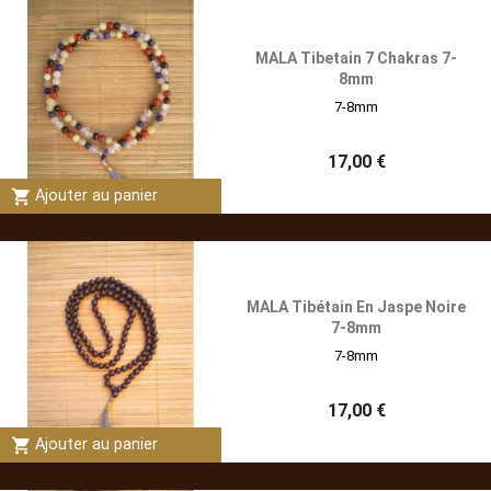
MALA Tibetain 7 Chakras 7-
8mm
7-8mm
17,00 €
shopping_cart
Ajouter au panier
MALA Tibétain En Jaspe Noire
7-8mm
7-8mm
17,00 €
shopping_cart
Ajouter au panier