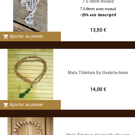
7.5-8mm Noeud
7.5-8mm avec noeud
-25% voir descriptif
13,50 €
shopping_cart
Ajouter au panier
Mala Tibétain En Unakite 6mm
14,00 €
shopping_cart
Ajouter au panier