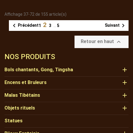
Affichage 37-72 de 155 article(s)
2


Précédent
Suivant
1
3
…
5

Retour en haut
NOS PRODUITS

Bols chantants, Gong, Tingsha

Encens et Bruleurs

Malas Tibétains

Objets rituels
Statues