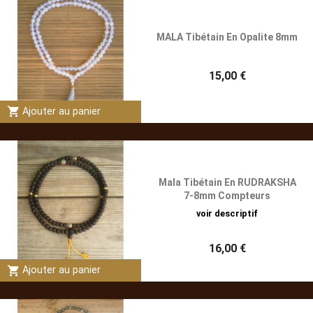
MALA Tibétain En Opalite 8mm
15,00 €
shopping_cart
Ajouter au panier
Mala Tibétain En RUDRAKSHA
7-8mm Compteurs
voir descriptif
16,00 €
shopping_cart
Ajouter au panier