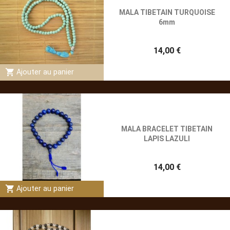
MALA TIBETAIN TURQUOISE
6mm
14,00 €
shopping_cart
Ajouter au panier
MALA BRACELET TIBETAIN
LAPIS LAZULI
14,00 €
shopping_cart
Ajouter au panier