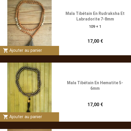
Mala Tibétain En Rudraksha Et
Labradorite 7-8mm
109 + 1
17,00 €
shopping_cart
Ajouter au panier
Mala Tibétain En Hematite 5-
6mm
17,00 €
shopping_cart
Ajouter au panier