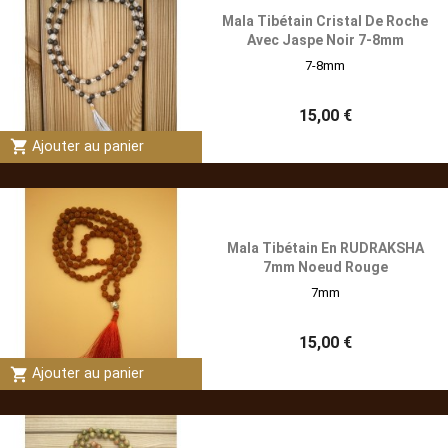
Mala Tibétain Cristal De Roche
Avec Jaspe Noir 7-8mm
7-8mm
15,00 €
shopping_cart
Ajouter au panier
Mala Tibétain En RUDRAKSHA
7mm Noeud Rouge
7mm
15,00 €
shopping_cart
Ajouter au panier