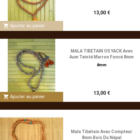
13,00 €
shopping_cart
Ajouter au panier
MALA TIBETAIN OS YACK Avec
Aum Teinté Marron Foncé 8mm
8mm
13,00 €
shopping_cart
Ajouter au panier
Mala Tibétain Avec Compteur
8mm Bois Du Népal