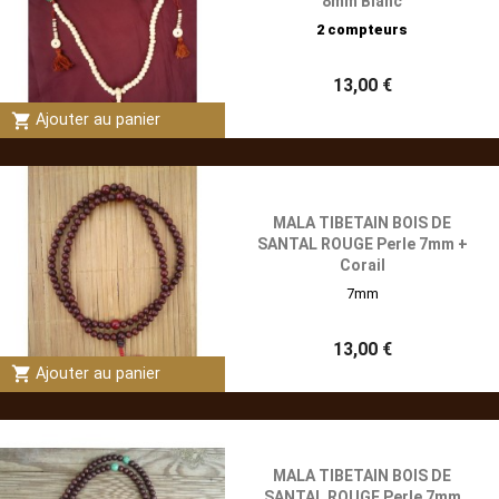
8mm Blanc
2 compteurs
13,00 €
shopping_cart
Ajouter au panier
MALA TIBETAIN BOIS DE
SANTAL ROUGE Perle 7mm +
Corail
7mm
13,00 €
shopping_cart
Ajouter au panier
MALA TIBETAIN BOIS DE
SANTAL ROUGE Perle 7mm