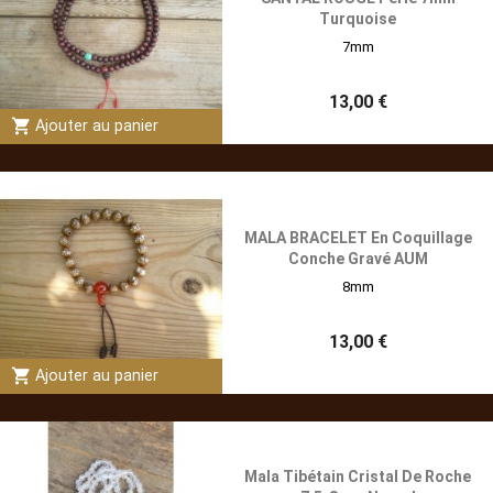
Turquoise
7mm
13,00 €
shopping_cart
Ajouter au panier
MALA BRACELET En Coquillage
Conche Gravé AUM
8mm
13,00 €
shopping_cart
Ajouter au panier
Mala Tibétain Cristal De Roche