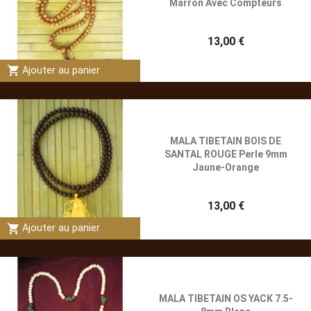
Marron Avec Compteurs
13,00 €
shopping_cart
Ajouter au panier
MALA TIBETAIN BOIS DE
SANTAL ROUGE Perle 9mm
Jaune-Orange
13,00 €
shopping_cart
Ajouter au panier
MALA TIBETAIN OS YACK 7.5-