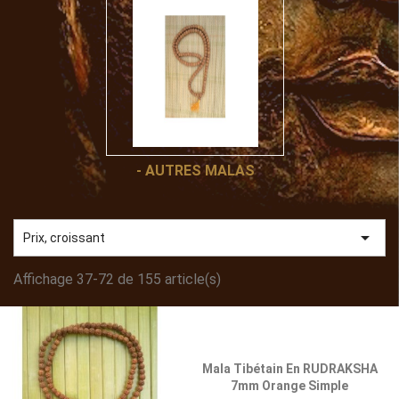
- AUTRES MALAS

Prix, croissant
Affichage 37-72 de 155 article(s)
Mala Tibétain En RUDRAKSHA
7mm Orange Simple