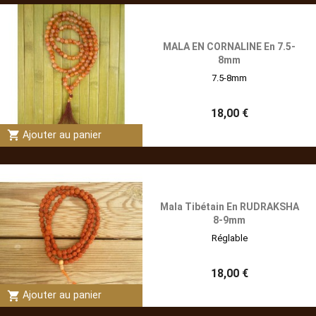
MALA EN CORNALINE En 7.5-
8mm
7.5-8mm
18,00 €
shopping_cart
Ajouter au panier
Mala Tibétain En RUDRAKSHA
8-9mm
Réglable
18,00 €
shopping_cart
Ajouter au panier