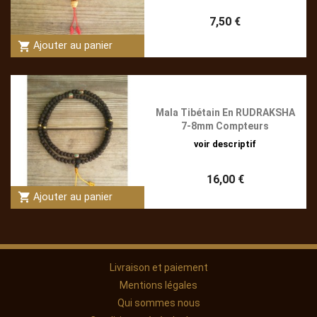
7,50 €
shopping_cart
Ajouter au panier
Mala Tibétain En RUDRAKSHA
7-8mm Compteurs
voir descriptif
16,00 €
shopping_cart
Ajouter au panier
Livraison et paiement
Mentions légales
Qui sommes nous