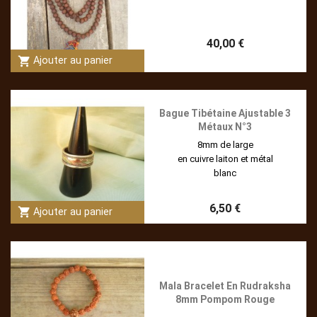
40,00 €
shopping_cart
Ajouter au panier
Bague Tibétaine Ajustable 3
Métaux N°3
8mm de large
en cuivre laiton et métal
blanc
6,50 €
shopping_cart
Ajouter au panier
Mala Bracelet En Rudraksha
8mm Pompom Rouge