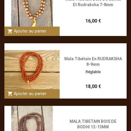
Et Rudraksha 7-8mm
16,00 €
shopping_cart
Ajouter au panier
Mala Tibétain En RUDRAKSHA
8-9mm
Réglable
18,00 €
shopping_cart
Ajouter au panier
MALA TIBETAIN BOIS DE
BODHI 12-13MM