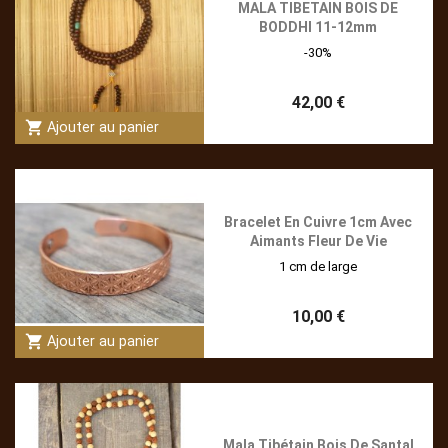
MALA TIBETAIN BOIS DE
BODDHI 11-12mm
-30%
42,00 €
shopping_cart
Ajouter au panier
Bracelet En Cuivre 1cm Avec
Aimants Fleur De Vie
1 cm de large
10,00 €
shopping_cart
Ajouter au panier
Mala Tibétain Bois De Santal