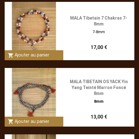
MALA Tibetain 7 Chakras 7-
8mm
7-8mm
17,00 €
shopping_cart
Ajouter au panier
MALA TIBETAIN OS YACK Yin
Yang Teinté Marron Foncé
8mm
8mm
13,00 €
shopping_cart
Ajouter au panier