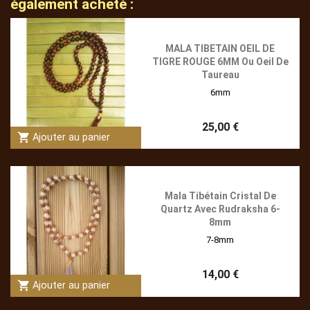
également acheté :
MALA TIBETAIN OEIL DE
TIGRE ROUGE 6MM Ou Oeil De
Taureau
6mm
25,00 €
shopping_cart
Ajouter au panier
Mala Tibétain Cristal De
Quartz Avec Rudraksha 6-
8mm
7-8mm
14,00 €
shopping_cart
Ajouter au panier