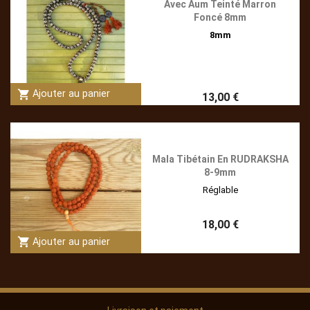
Avec Aum Teinté Marron
Foncé 8mm
8mm
shopping_cart
Ajouter au panier
13,00 €
Mala Tibétain En RUDRAKSHA
8-9mm
Réglable
18,00 €
shopping_cart
Ajouter au panier