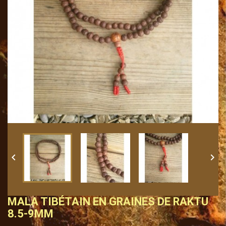


MALA TIBÉTAIN EN GRAINES DE RAKTU
8.5-9MM