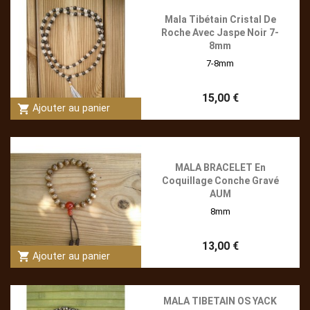
Mala Tibétain Cristal De
Roche Avec Jaspe Noir 7-
8mm
7-8mm
15,00 €
shopping_cart
Ajouter au panier
MALA BRACELET En
Coquillage Conche Gravé
AUM
8mm
13,00 €
shopping_cart
Ajouter au panier
MALA TIBETAIN OS YACK