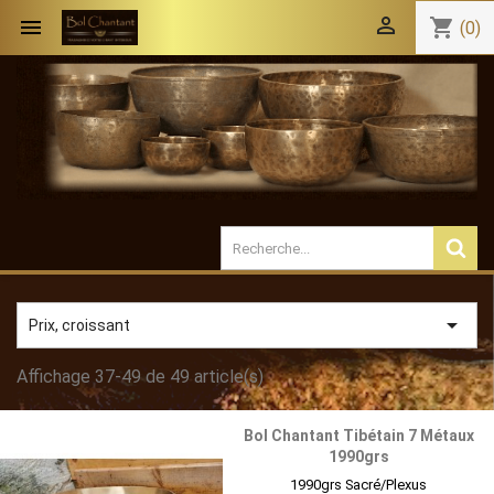


shopping_cart
(0)

Prix, croissant
Affichage 37-49 de 49 article(s)
Bol Chantant Tibétain 7 Métaux
1990grs
1990grs Sacré/Plexus