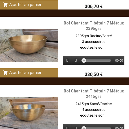
shopping_cart
Ajouter au panier
306,70 €
Bol Chantant Tibétain 7 Métaux
2395grs
2395grs Racine/Sacré
3 accessoires
écoutez le son :
00:00
shopping_cart
Ajouter au panier
330,50 €
Bol Chantant Tibétain 7 Métaux
2415grs
2415grs Sacré/Racine
4 accessoires
écoutez le son :
00:00