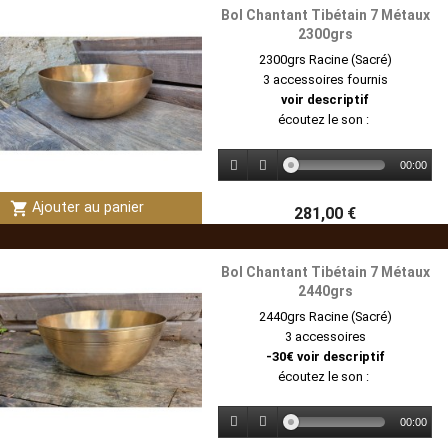
Bol Chantant Tibétain 7 Métaux
2300grs
2300grs Racine (Sacré)
3 accessoires fournis
voir descriptif
écoutez le son :
00:00
shopping_cart
Ajouter au panier
281,00 €
Bol Chantant Tibétain 7 Métaux
2440grs
2440grs Racine (Sacré)
3 accessoires
-30€ voir descriptif
écoutez le son :
00:00