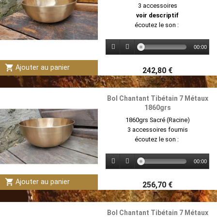
3 accessoires
voir descriptif
écoutez le son :
00:00
shopping_cart
Ajouter au panier
242,80 €
Bol Chantant Tibétain 7 Métaux
1860grs
1860grs Sacré (Racine)
3 accessoires fournis
écoutez le son :
00:00
shopping_cart
Ajouter au panier
256,70 €
Bol Chantant Tibétain 7 Métaux