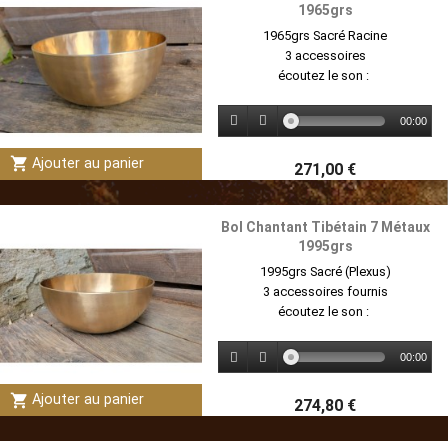
1965grs
1965grs Sacré Racine
3 accessoires
écoutez le son :
00:00
shopping_cart
Ajouter au panier
271,00 €
Bol Chantant Tibétain 7 Métaux
1995grs
1995grs Sacré (Plexus)
3 accessoires fournis
écoutez le son :
00:00
shopping_cart
Ajouter au panier
274,80 €