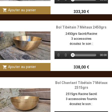
shopping_cart
Ajouter au panier
333,30 €
Bol Tibétain 7 Métaux 2450grs
2450grs Sacré/Racine
3 accessoires
écoutez le son :
00:00
shopping_cart
338,00 €
Ajouter au panier
Bol Chantant Tibétain 7 Métaux
2515grs
2515grs Racine Sacré
3 accessoires fournis
écoutez le son :