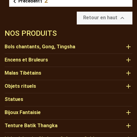
2

Précédent
1

Retour en haut
NOS PRODUITS

Bols chantants, Gong, Tingsha

Encens et Bruleurs

Malas Tibétains

Objets rituels
Statues

Bijoux Fantaisie

Tenture Batik Thangka