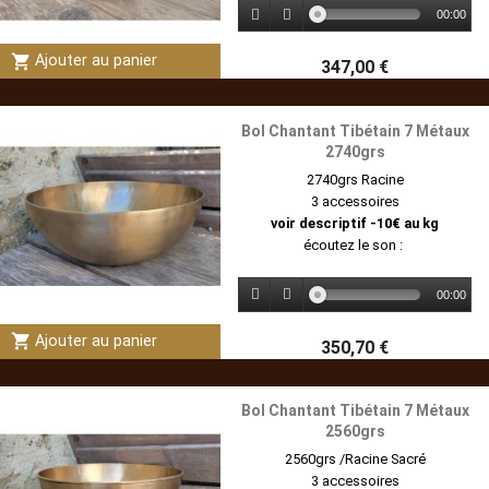
00:00
shopping_cart
Ajouter au panier
347,00 €
Bol Chantant Tibétain 7 Métaux
2740grs
2740grs Racine
3 accessoires
voir descriptif -10€ au kg
écoutez le son :
00:00
shopping_cart
Ajouter au panier
350,70 €
Bol Chantant Tibétain 7 Métaux
2560grs
2560grs /Racine Sacré
3 accessoires