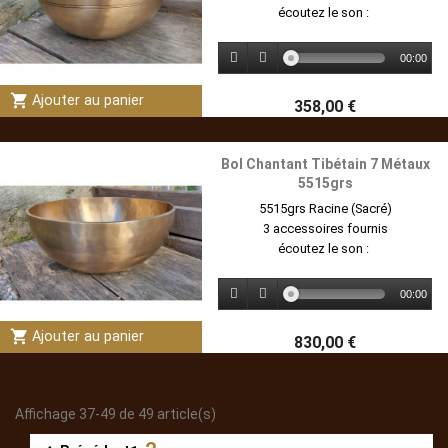
écoutez le son :
00:00
shopping_cart
Ajouter au panier
358,00 €
Bol Chantant Tibétain 7 Métaux
5515grs
5515grs Racine (Sacré)
3 accessoires fournis
écoutez le son :
00:00
shopping_cart
Ajouter au panier
830,00 €
Affichage 37-49 de 49 article(s)