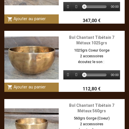
00:00
shopping_cart
Ajouter au panier
347,00 €
Bol Chantant Tibétain 7
Métaux 1025grs
1025grs Coeur Gorge
2 accessoires
écoutez le son :
00:00
shopping_cart
Ajouter au panier
112,80 €
Bol Chantant Tibétain 7
Métaux 560grs
560grs Gorge (Coeur)
2 accessoires