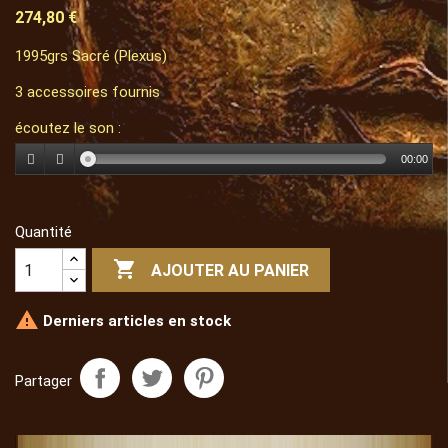
274,80 €
1995grs Sacré (Plexus)
3 accessoires fournis
écoutez le son :
00:00
Quantité

AJOUTER AU PANIER

Derniers articles en stock
Partager