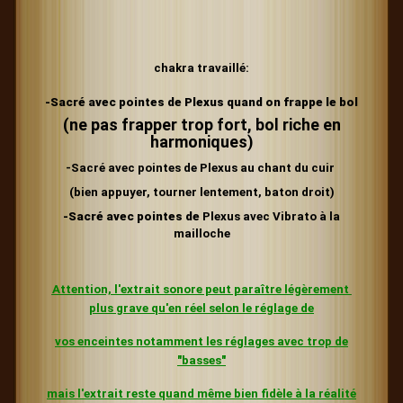
chakra travaillé:
-Sacré avec pointes de Plexus
quand on frappe le bol
(ne pas frapper trop fort, bol riche en
harmoniques)
-Sacré avec pointes de Plexus au chant du cuir
(bien appuyer, tourner lentement, baton droit)
-Sacré avec pointes de
Plexus avec Vibrato à la
mailloche
Attention, l'extrait sonore peut paraître légèrement
plus grave
qu'en réel selon le réglage de
vos enceintes
notamment les réglages
avec trop de
"basses"
mais l'extrait reste quand même bien fidèle à la réalité