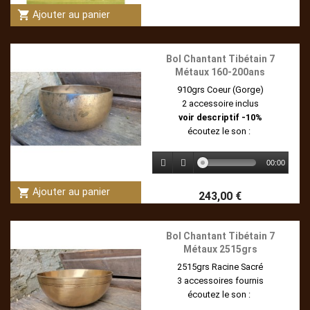
shopping_cart
Ajouter au panier
Bol Chantant Tibétain 7
Métaux 160-200ans
910grs Coeur (Gorge)
2 accessoire inclus
voir descriptif -10%
écoutez le son :
00:00
shopping_cart
Ajouter au panier
243,00 €
Bol Chantant Tibétain 7
Métaux 2515grs
2515grs Racine Sacré
3 accessoires fournis
écoutez le son :