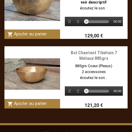
voir descriptif
écoutez le son :
00:00
shopping_cart
Ajouter au panier
129,00 €
Bol Chantant Tibétain 7
Métaux 885grs
885grs Coeur (Plexus)
2 accessoires
écoutez le son :
00:00
shopping_cart
Ajouter au panier
121,20 €