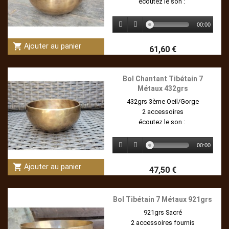
écoutez le son :
00:00
shopping_cart
Ajouter au panier
61,60 €
Bol Chantant Tibétain 7
Métaux 432grs
432grs 3ème Oeil/Gorge
2 accessoires
écoutez le son :
00:00
shopping_cart
Ajouter au panier
47,50 €
Bol Tibétain 7 Métaux 921grs
921grs Sacré
2 accessoires fournis