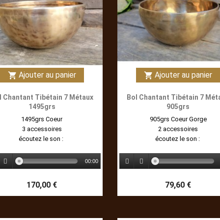
Ajouter au panier
Ajouter au panier
shopping_cart
shopping_cart
l Chantant Tibétain 7 Métaux
Bol Chantant Tibétain 7 Mét
1495grs
905grs
1495grs Coeur
905grs Coeur Gorge
3 accessoires
2 accessoires
écoutez le son :
écoutez le son :
00:00
170,00 €
79,60 €