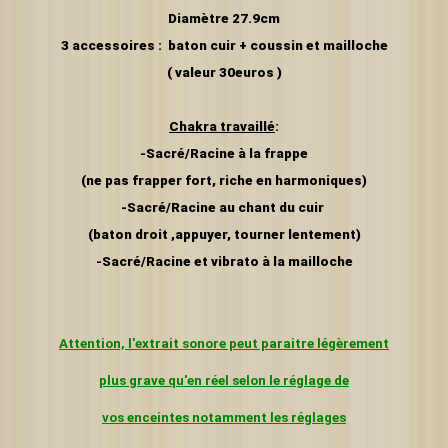
Diamètre 27.9cm
3 accessoires : baton cuir + coussin et mailloche
( valeur 30euros )
Chakra travaillé
:
-Sacré/Racine à la frappe
(ne pas frapper fort, riche en harmoniques)
-Sacré/Racine au chant du cuir
(baton droit ,appuyer, tourner lentement)
-Sacré/Racine et vibrato à la mailloche
Attention, l'extrait sonore peut paraitre légèrement
plus grave
qu'en réel selon le réglage de
vos enceintes
notamment les réglages