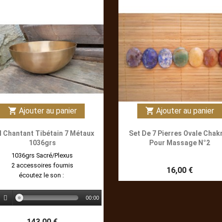
Ajouter au panier
Ajouter au panier
shopping_cart
shopping_cart
l Chantant Tibétain 7 Métaux
Set De 7 Pierres Ovale Chak
1036grs
Pour Massage N°2
1036grs Sacré/Plexus
2 accessoires fournis
16,00 €
écoutez le son :
00:00
143,00 €