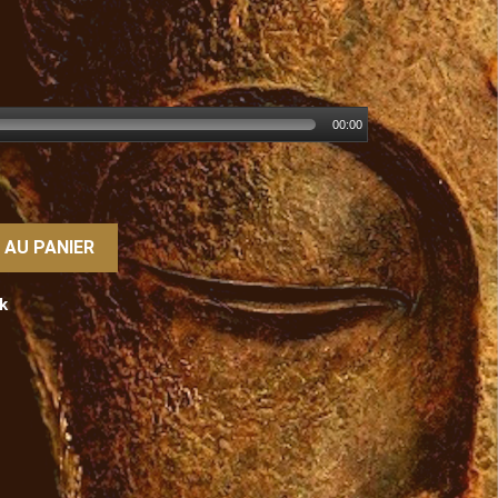
00:00
 AU PANIER
k