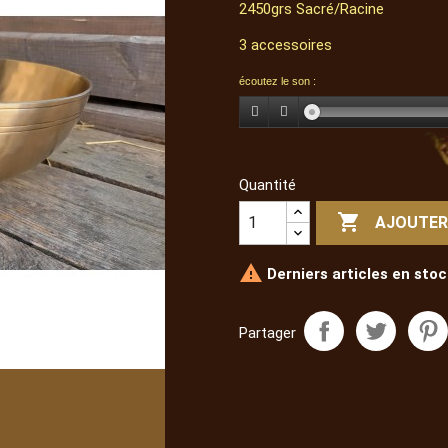
2450grs Sacré/Racine
3 accessoires
écoutez le son :
Quantité

AJOUTER

Derniers articles en stoc
Partager