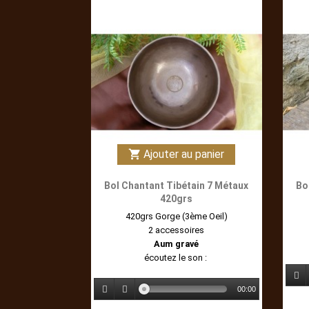
Ajouter au panier
shopping_cart
Bol Chantant Tibétain 7 Métaux
Bo
420grs
420grs Gorge (3ème Oeil)
2 accessoires
Aum gravé
écoutez le son :
00:00