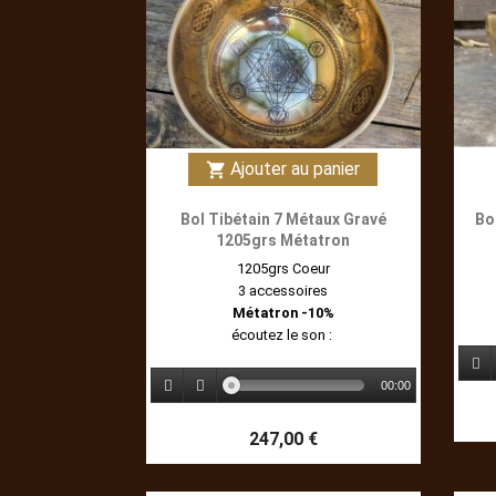
Ajouter au panier
shopping_cart
Bol Tibétain 7 Métaux Gravé
Bo
1205grs Métatron
1205grs Coeur
3 accessoires
Métatron -10%
écoutez le son :
00:00
247,00 €