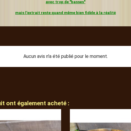
avec trop de "basses"
mais l'extrait reste quand même bien fidèle à la réalité
Aucun avis n'a été publié pour le moment.
uit ont également acheté :