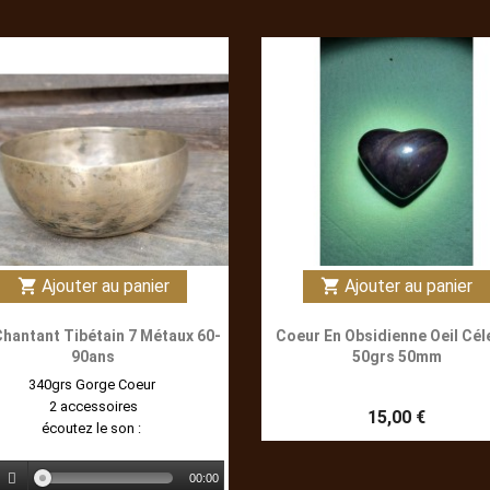
Ajouter au panier
Ajouter au panier
shopping_cart
shopping_cart
Chantant Tibétain 7 Métaux 60-
Coeur En Obsidienne Oeil Cél
90ans
50grs 50mm
340grs Gorge Coeur
2 accessoires
15,00 €
écoutez le son :
00:00