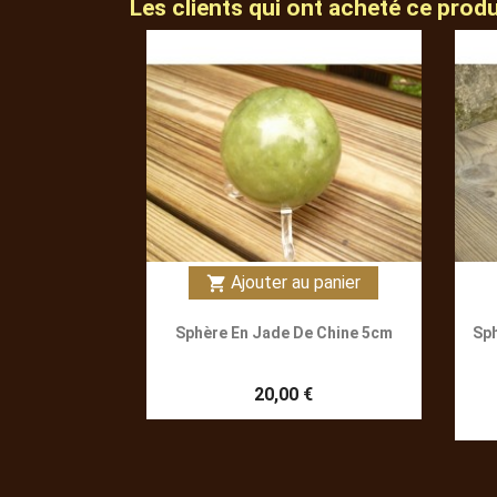
Les clients qui ont acheté ce prod
Ajouter au panier
shopping_cart
Sphère En Jade De Chine 5cm
Sph
20,00 €