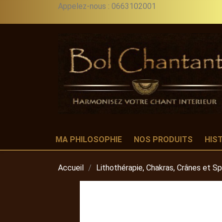
Appelez-nous :
0663102001
MA PHILOSOPHIE
NOS PRODUITS
HIS
Accueil
Lithothérapie, Chakras, Crânes et S