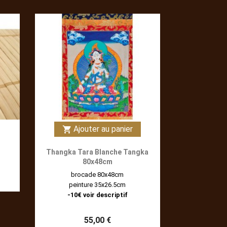
Ajouter au panier
shopping_cart
Thangka Tara Blanche Tangka
80x48cm
brocade 80x48cm
peinture 35x26.5cm
-10€ voir descriptif
55,00 €