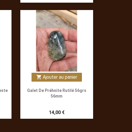
Ajouter au panier
shopping_cart
este
Galet De Préhnite Rutilé 56grs
56mm
14,00 €