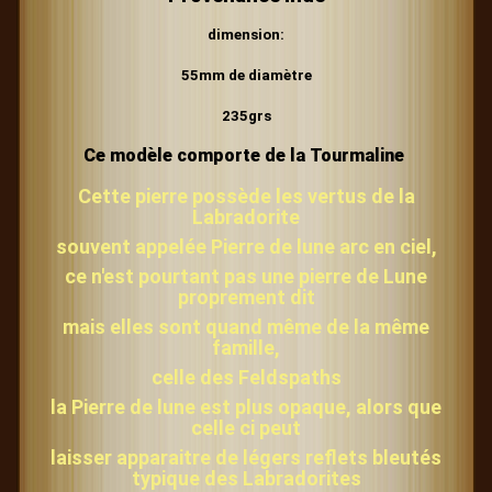
dimension:
55mm de diamètre
235grs
Ce modèle comporte de la Tourmaline
Cette pierre possède les vertus de la
Labradorite
souvent appelée Pierre de lune arc en ciel,
ce n'est pourtant pas une pierre de Lune
proprement dit
mais elles sont quand même de la même
famille,
celle des Feldspaths
la Pierre de lune est plus opaque, alors que
celle ci peut
laisser apparaitre de légers reflets bleutés
typique des Labradorites