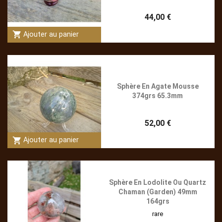
44,00 €
shopping_cart
Ajouter au panier
Sphère En Agate Mousse
374grs 65.3mm
52,00 €
shopping_cart
Ajouter au panier
Sphère En Lodolite Ou Quartz
Chaman (Garden) 49mm
164grs
rare