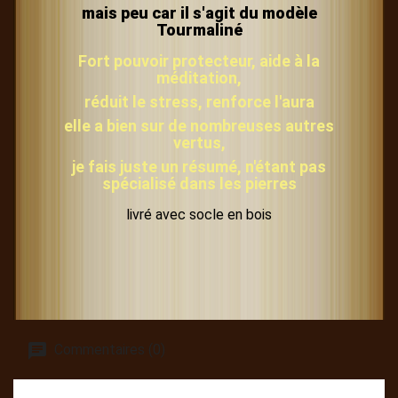
mais peu car il s'agit du modèle
Tourmaliné
Fort pouvoir protecteur, aide à la
méditation,
réduit le stress, renforce l'aura
elle a bien sur de nombreuses autres
vertus,
je fais juste un résumé, n'étant pas
spécialisé dans les pierres
livré avec socle en bois
Commentaires (0)