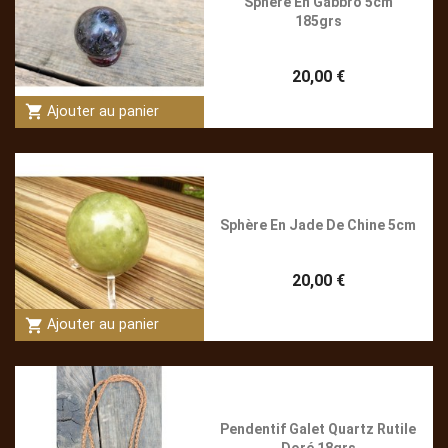
Sphère En Gabbro 5cm
185grs
20,00 €
shopping_cart
Ajouter au panier
Sphère En Jade De Chine 5cm
20,00 €
shopping_cart
Ajouter au panier
Pendentif Galet Quartz Rutile