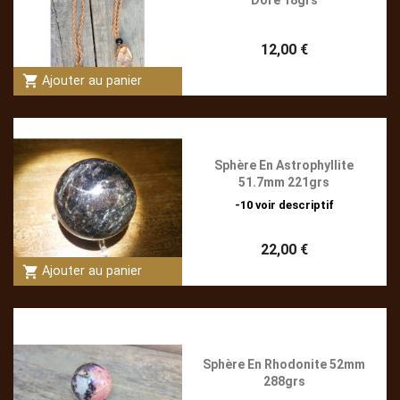
Doré 18grs
12,00 €
shopping_cart
Ajouter au panier
Sphère En Astrophyllite
51.7mm 221grs
-10 voir descriptif
22,00 €
shopping_cart
Ajouter au panier
Sphère En Rhodonite 52mm
288grs