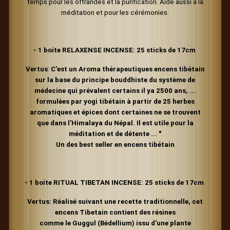
temps pour les offrandes et la purification. Aide aussi à la
méditation et pour les cérémonies.
- 1 boite RELAXENSE INCENSE:
25 sticks de 17cm
Vertus
:
C'est un
Aroma thérapeutiques
encens tibétain
sur la base du principe bouddhiste du système de
médecine qui prévalent certains il ya 2500 ans, ...
formulées par yogi tibétain à partir de 25 herbes
aromatiques et épices dont certaines ne se trouvent
que dans l'Himalaya du Népal. Il est utile pour la
méditation et de détente ... "
Un des best seller en encens
tibétain
- 1 boite RITUAL TIBETAN INCENSE:
25 sticks de 17cm
Vertus:
Réalisé suivant une recette traditionnelle, cet
encens Tibetain contient des résines
comme le Guggul (Bédellium) issu d'une plante