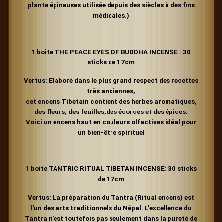
plante épineuses utilisée depuis des siècles à des fins
médicales.)
1 boite THE PEACE EYES OF BUDDHA INCENSE : 30
sticks de 17cm
Vertus: Elaboré dans le plus grand respect des recettes
très anciennes,
cet encens Tibetain contient des herbes aromatiques,
des fleurs, des feuilles,des écorces et des épices.
Voici un encens haut en couleurs olfactives idéal pour
un bien-être spirituel
1 boite TANTRIC RITUAL TIBETAN INCENSE:
30 sticks
de 17cm
Vertus:
La préparation du Tantra (Ritual encens) est
l'un des arts traditionnels du Népal. L'excellence du
Tantra n'est toutefois pas seulement dans la pureté de