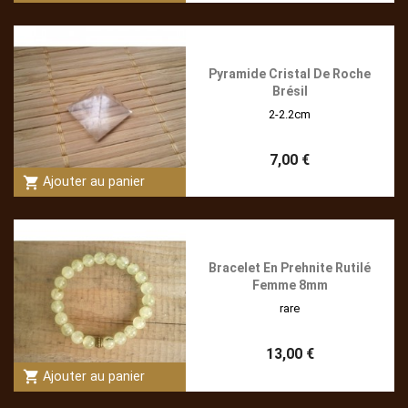
Pyramide Cristal De Roche
Brésil
2-2.2cm
7,00 €
shopping_cart
Ajouter au panier
Bracelet En Prehnite Rutilé
Femme 8mm
rare
13,00 €
shopping_cart
Ajouter au panier