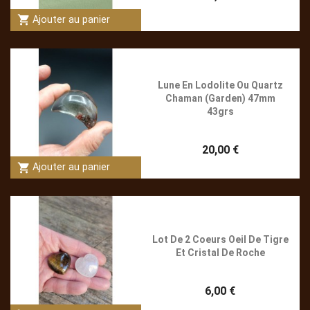
shopping_cart
Ajouter au panier
Lune En Lodolite Ou Quartz
Chaman (Garden) 47mm
43grs
20,00 €
shopping_cart
Ajouter au panier
Lot De 2 Coeurs Oeil De Tigre
Et Cristal De Roche
6,00 €