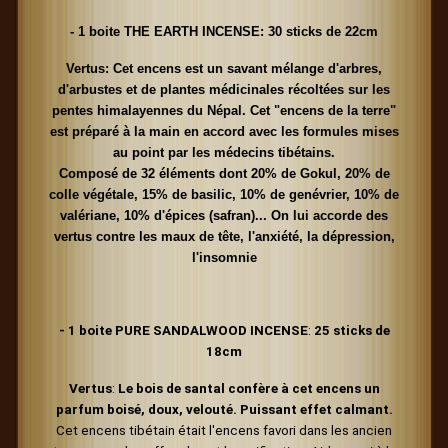
- 1 boite THE EARTH INCENSE: 30 sticks de 22cm
Vertus: Cet encens est un savant mélange d'arbres,
d'arbustes et de plantes médicinales récoltées sur les
pentes himalayennes du Népal. Cet "encens de la terre"
est préparé à la main en accord avec les formules mises
au point par les médecins tibétains.
Composé
de 32 éléments dont 20% de Gokul, 20% de
colle végétale, 15% de basilic, 10% de genévrier, 10% de
valériane, 10% d'épices (safran)... On lui accorde des
vertus contre les maux de tête, l'anxiété, la dépression,
l'insomnie
- 1 boite PURE SANDALWOOD INCENSE
:
25 sticks de
18cm
Vertus
:
Le bois de santal confère à cet encens un
parfum boisé, doux, velouté. Puissant effet calmant.
Cet encens tibétain était l'encens favori dans les ancien