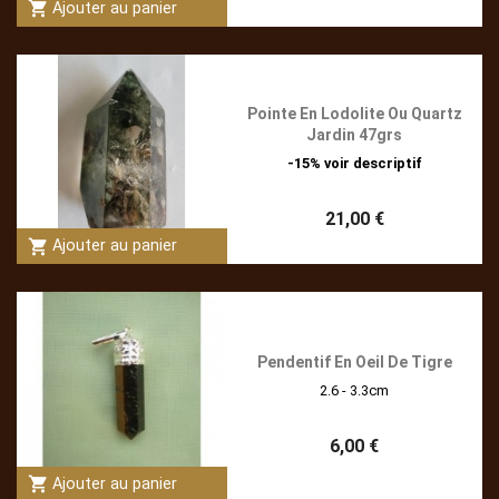
shopping_cart
Ajouter au panier
Pointe En Lodolite Ou Quartz
Jardin 47grs
-15% voir descriptif
21,00 €
shopping_cart
Ajouter au panier
Pendentif En Oeil De Tigre
2.6 - 3.3cm
6,00 €
shopping_cart
Ajouter au panier