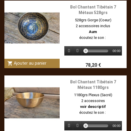
Bol Chantant Tibétain 7
Métaux 528grs
528grs Gorge (Coeur)
2 accessoires inclus
Aum
écoutez le son :
00:00
shopping_cart
Ajouter au panier
78,20 €
Bol Chantant Tibétain 7
Métaux 1180grs
1180grs Plexus (Sacré)
2 accessoires
voir descriptif
écoutez le son :
00:00