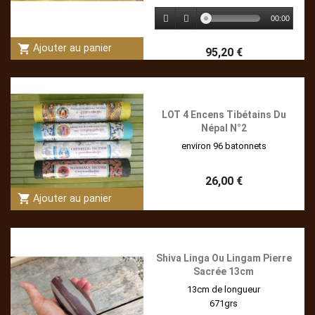
00:00
shopping_cart
Ajouter au panier
95,20 €
LOT 4 Encens Tibétains Du
Népal N°2
environ 96 batonnets
26,00 €
shopping_cart
Ajouter au panier
Shiva Linga Ou Lingam Pierre
Sacrée 13cm
13cm de longueur
671grs