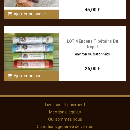
45,00 €
shopping_cart
Ajouter au panier
LOT 4 Encens Tibétains Du
Népal
environ 96 batonnets
26,00 €
shopping_cart
Ajouter au panier
Livraison et paiement
Mentions légales
Qui sommes nous
Conditions générale de ventes