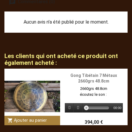
Commentaires (0)
Aucun avis n'a été publié pour le moment.
Les clients qui ont acheté ce produit ont
également acheté :
Gong Tibétain 7 Métaux
2660grs 48.8cm
2660grs 48.8cm
écoutez le son :
00:00
shopping_cart
Ajouter au panier
394,00 €