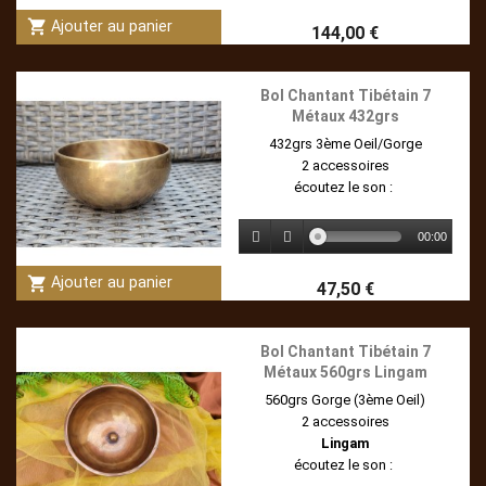
shopping_cart
Ajouter au panier
144,00 €
Bol Chantant Tibétain 7
Métaux 432grs
432grs 3ème Oeil/Gorge
2 accessoires
écoutez le son :
00:00
shopping_cart
Ajouter au panier
47,50 €
Bol Chantant Tibétain 7
Métaux 560grs Lingam
560grs Gorge (3ème Oeil)
2 accessoires
Lingam
écoutez le son :