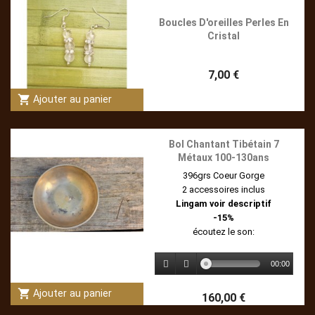
Boucles D'oreilles Perles En
Cristal
7,00 €
shopping_cart
Ajouter au panier
Bol Chantant Tibétain 7
Métaux 100-130ans
396grs Coeur Gorge
2 accessoires inclus
Lingam voir descriptif
-15%
écoutez le son:
00:00
shopping_cart
Ajouter au panier
160,00 €