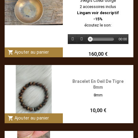
396grs Coeur Gorge
2 accessoires inclus
Lingam voir descriptif
-15%
écoutez le son:
00:00
shopping_cart
Ajouter au panier
160,00 €
Bracelet En Oeil De Tigre
8mm
8mm
10,00 €
shopping_cart
Ajouter au panier