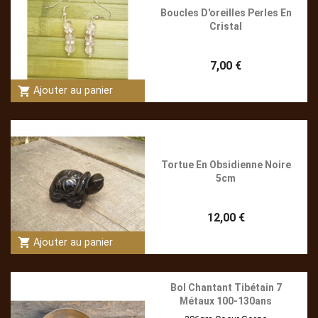
Boucles D'oreilles Perles En
Cristal
7,00 €
shopping_cart
Ajouter au panier
Tortue En Obsidienne Noire
5cm
12,00 €
shopping_cart
Ajouter au panier
Bol Chantant Tibétain 7
Métaux 100-130ans