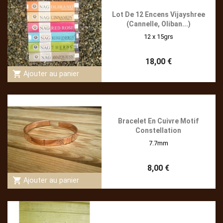
Lot De 12 Encens Vijayshree
(cannelle, Oliban...)
12 x 15grs
18,00 €
shopping_cart
Ajouter au panier
Bracelet En Cuivre Motif
Constellation
7.7mm
8,00 €
shopping_cart
Ajouter au panier