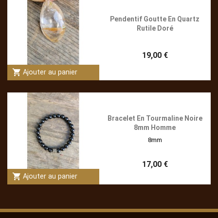
Pendentif Goutte En Quartz
Rutile Doré
19,00 €
shopping_cart
Ajouter au panier
Bracelet En Tourmaline Noire
8mm Homme
8mm
17,00 €
shopping_cart
Ajouter au panier