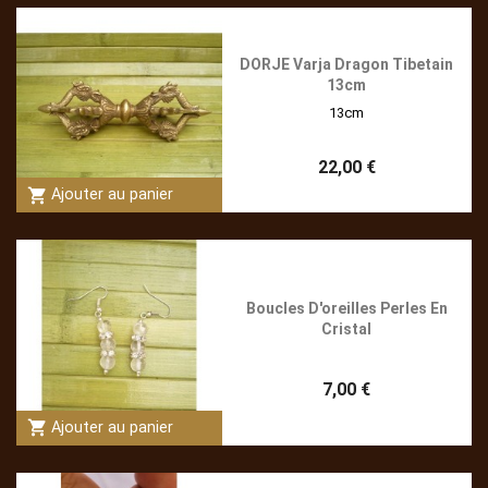
DORJE Varja Dragon Tibetain
13cm
13cm
22,00 €
shopping_cart
Ajouter au panier
Boucles D'oreilles Perles En
Cristal
7,00 €
shopping_cart
Ajouter au panier