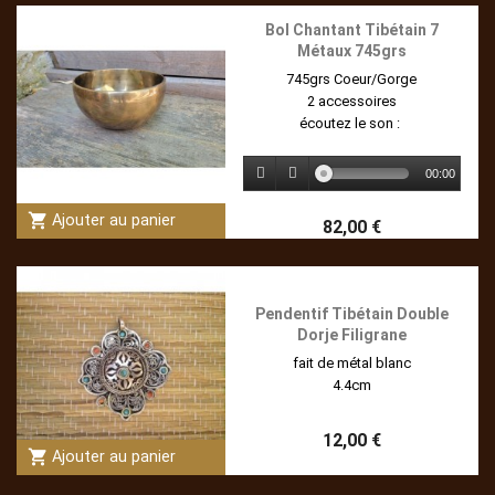
Bol Chantant Tibétain 7
Métaux 745grs
745grs Coeur/Gorge
2 accessoires
écoutez le son :
00:00
shopping_cart
Ajouter au panier
82,00 €
Pendentif Tibétain Double
Dorje Filigrane
fait de métal blanc
4.4cm
12,00 €
shopping_cart
Ajouter au panier