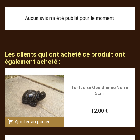
Aucun avis n'a été publié pour le moment.
Les clients qui ont acheté ce produit ont
également acheté :
Tortue En Obsidienne Noire
5cm
12,00 €
shopping_cart
Ajouter au panier