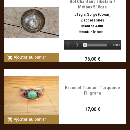
Bol Chantant Tibétain 7
Métaux 518grs
518grs Gorge (Coeur)
2 accessoires
Mantra Aum
écoutez le son :
00:00
shopping_cart
Ajouter au panier
76,00 €
Bracelet Tibétain Turquoise
Filigrane
17,00 €
shopping_cart
Ajouter au panier