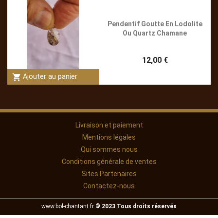
Pendentif Goutte En Lodolite
Ou Quartz Chamane
12,00 €
shopping_cart
Ajouter au panier
Livraison et paiement
Mentions légales
Qui sommes nous
Conditions générale de ventes
Sites Partenaires
Contactez-nous
www.bol-chantant.fr
© 2023 Tous droits réservés