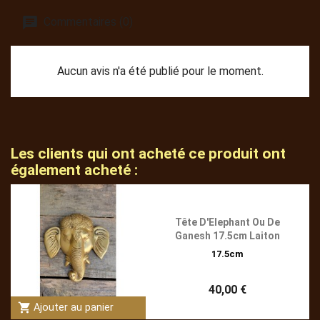
Commentaires (0)
Aucun avis n'a été publié pour le moment.
Les clients qui ont acheté ce produit ont
également acheté :
Tête D'Elephant Ou De
Ganesh 17.5cm Laiton
17.5cm
40,00 €
shopping_cart
Ajouter au panier