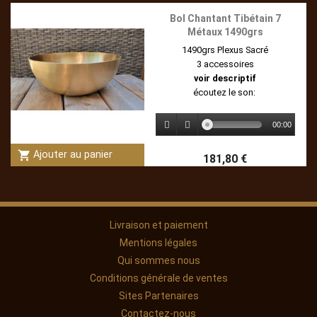
Bol Chantant Tibétain 7
Métaux 1490grs
1490grs Plexus Sacré
3 accessoires
voir descriptif
écoutez le son:
00:00
shopping_cart
Ajouter au panier
181,80 €
Livraison et paiement
Mentions légales
Qui sommes nous
Conditions générale de ventes
Sites Partenaires
Contactez-nous