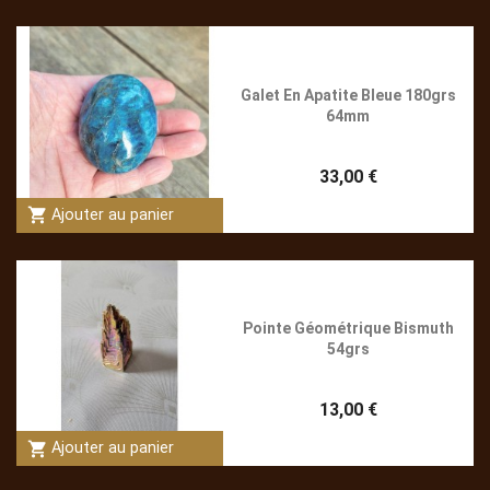
Galet En Apatite Bleue 180grs
64mm
33,00 €
shopping_cart
Ajouter au panier
Pointe Géométrique Bismuth
54grs
13,00 €
shopping_cart
Ajouter au panier