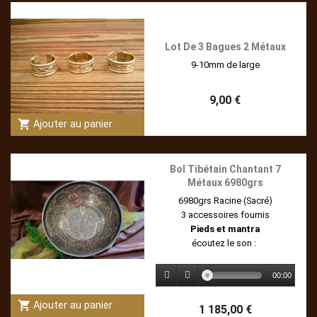
Lot De 3 Bagues 2 Métaux
9-10mm de large
9,00 €
shopping_cart
Ajouter au panier
Bol Tibétain Chantant 7
Métaux 6980grs
6980grs Racine (Sacré)
3 accessoires fournis
Pieds et mantra
écoutez le son :
00:00
shopping_cart
Ajouter au panier
1 185,00 €