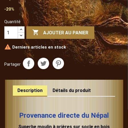
-20%
Quantité

AJOUTER AU PANIER

Derniers articles en stock
Partager
Description
Détails du produit
Provenance directe du Népal
Superbe moulin à prières sur socle en bois