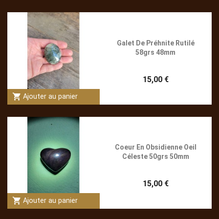
Galet De Préhnite Rutilé
58grs 48mm
15,00 €
shopping_cart
Ajouter au panier
Coeur En Obsidienne Oeil
Céleste 50grs 50mm
15,00 €
shopping_cart
Ajouter au panier