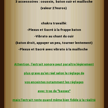
3 accessoires : coussin, baton cuir et mailloche
(valeur 27euros)
chakra travaillé:
-Plexus et Sacré à la frappe baton
-Vibrato au chant du cuir
(baton droit, appuyer un peu, tourner lentement)
-Plexus et Sacré avec vibrato à la mailloche
Attention, l'extrait sonore peut paraître légèrement
plus grave
qu'en réel selon le réglage de
vos enceintes
notamment les réglages
avec trop de "basses"
mais l'extrait reste quand même bien fidèle à la réalité