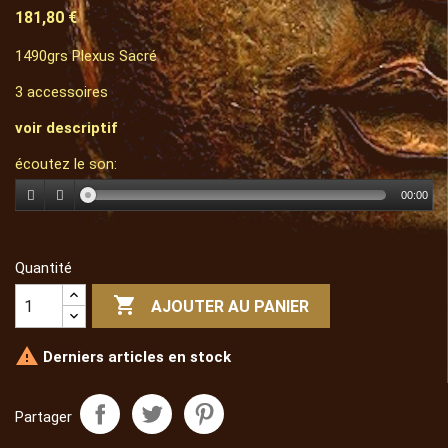
181,80 €
1490grs Plexus Sacré
3 accessoires
voir descriptif
écoutez le son:
00:00
Quantité

AJOUTER AU PANIER

Derniers articles en stock
Partager