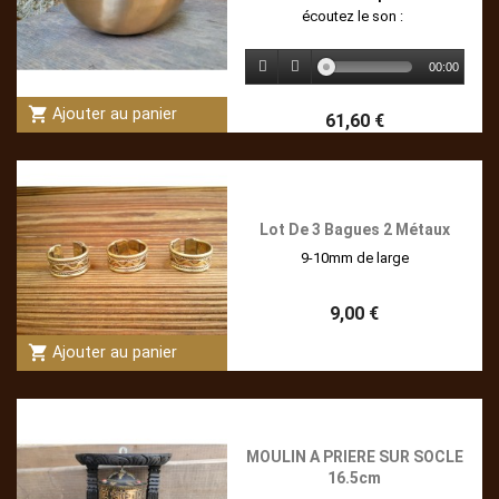
écoutez le son :
00:00
shopping_cart
Ajouter au panier
61,60 €
Lot De 3 Bagues 2 Métaux
9-10mm de large
9,00 €
shopping_cart
Ajouter au panier
MOULIN A PRIERE SUR SOCLE
16.5cm