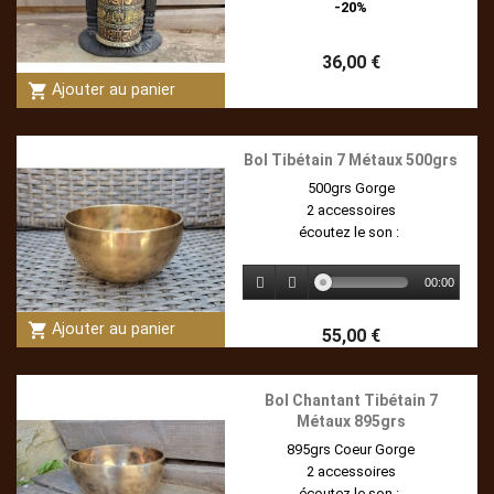
-20%
36,00 €
shopping_cart
Ajouter au panier
Bol Tibétain 7 Métaux 500grs
500grs Gorge
2 accessoires
écoutez le son :
00:00
shopping_cart
Ajouter au panier
55,00 €
Bol Chantant Tibétain 7
Métaux 895grs
895grs Coeur Gorge
2 accessoires
écoutez le son :