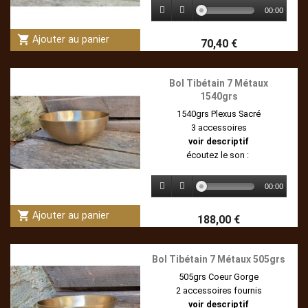
00:00
shopping_cart
Ajouter au panier
70,40 €
Bol Tibétain 7 Métaux
1540grs
1540grs Plexus Sacré
3 accessoires
voir descriptif
écoutez le son :
00:00
shopping_cart
Ajouter au panier
188,00 €
Bol Tibétain 7 Métaux 505grs
505grs Coeur Gorge
2 accessoires fournis
voir descriptif