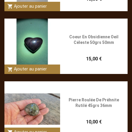
shopping_cart
Ajouter au panier
Coeur En Obsidienne Oeil
Céleste 50grs 50mm
15,00 €
shopping_cart
Ajouter au panier
Pierre Roulée De Préhnite
Rutilé 45grs 36mm
10,00 €