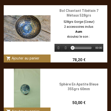
Bol Chantant Tibétain 7
Métaux 528grs
528grs Gorge (Coeur)
2 accessoires inclus
Aum
écoutez le son :
00:00
shopping_cart
Ajouter au panier
78,20 €
Sphère En Apatite Bleue
355grs 60mm
50,00 €