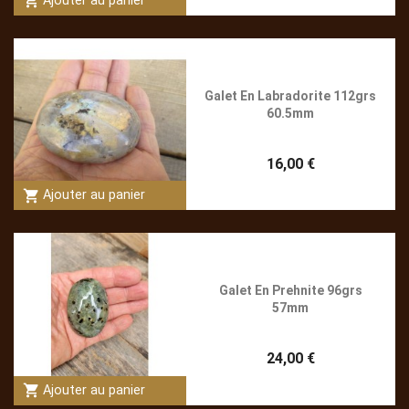
shopping_cart
Ajouter au panier
Galet En Labradorite 112grs
60.5mm
16,00 €
shopping_cart
Ajouter au panier
Galet En Prehnite 96grs
57mm
24,00 €
shopping_cart
Ajouter au panier