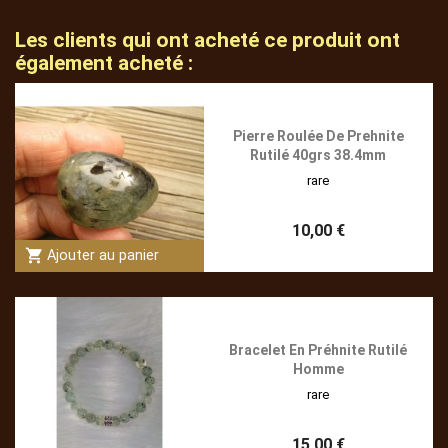
Les clients qui ont acheté ce produit ont
également acheté :
Pierre Roulée De Prehnite
Rutilé 40grs 38.4mm
rare
10,00 €
shopping_cart
Ajouter au panier
Bracelet En Préhnite Rutilé
Homme
rare
15,00 €