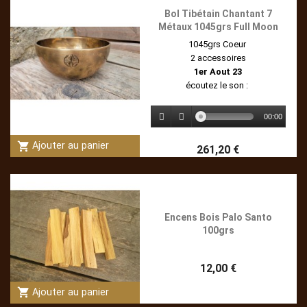
Bol Tibétain Chantant 7
Métaux 1045grs Full Moon
1045grs Coeur
2 accessoires
1er Aout 23
écoutez le son :
00:00
shopping_cart
Ajouter au panier
261,20 €
Encens Bois Palo Santo
100grs
12,00 €
shopping_cart
Ajouter au panier