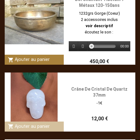
Métaux 120-150ans
1232grs Gorge (Coeur)
2 accessoires inclus
voir descriptif
écoutez le son :
00:00
shopping_cart
Ajouter au panier
450,00 €
Crâne De Cristal De Quartz
37mm
-1€
12,00 €
shopping_cart
Ajouter au panier