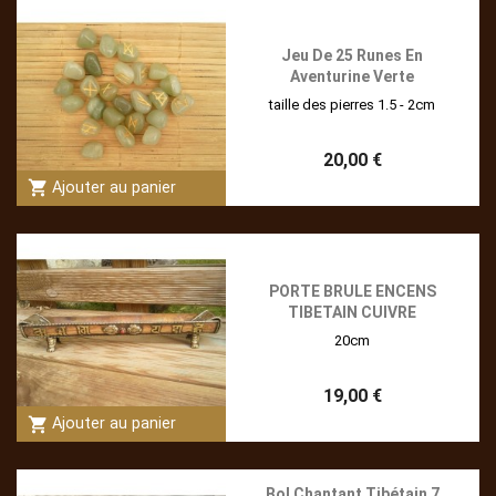
Jeu De 25 Runes En
Aventurine Verte
taille des pierres 1.5 - 2cm
20,00 €
shopping_cart
Ajouter au panier
PORTE BRULE ENCENS
TIBETAIN CUIVRE
20cm
19,00 €
shopping_cart
Ajouter au panier
Bol Chantant Tibétain 7