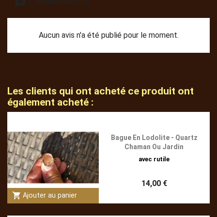
Commentaires (0)
Aucun avis n'a été publié pour le moment.
Les clients qui ont acheté ce produit ont
également acheté :
Bague En Lodolite - Quartz
Chaman Ou Jardin
avec rutile
14,00 €
shopping_cart
Ajouter au panier