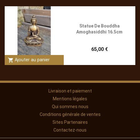
Statue De Bouddha
Amoghasiddhi 16.5cm
65,00 €
shopping_cart
Ajouter au panier
Livraison et paiement
Mentions légales
Qui sommes nous
Conditions générale de ventes
Sites Partenaires
Contactez-nous