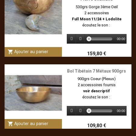
530grs Gorge 3ème Oeil
2 accessoires
Full Moon 11/24 + Lodolite
écoutez le son :
00:00
shopping_cart
Ajouter au panier
159,80 €
Bol Tibétain 7 Métaux 900grs
900grs Coeur (Plexus)
2 accessoires fournis
voir descriptif
écoutez le son :
00:00
shopping_cart
Ajouter au panier
109,80 €