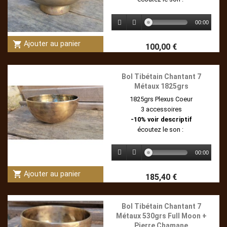
00:00
shopping_cart
Ajouter au panier
100,00 €
Bol Tibétain Chantant 7
Métaux 1825grs
1825grs Plexus Coeur
3 accessoires
-10% voir descriptif
écoutez le son :
00:00
shopping_cart
Ajouter au panier
185,40 €
Bol Tibétain Chantant 7
Métaux 530grs Full Moon +
Pierre Chamane