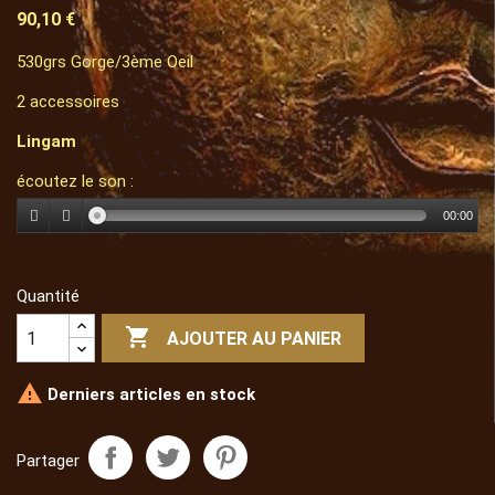
90,10 €
530grs Gorge/3ème Oeil
2 accessoires
Lingam
écoutez le son :
00:00
Quantité

AJOUTER AU PANIER

Derniers articles en stock
Partager