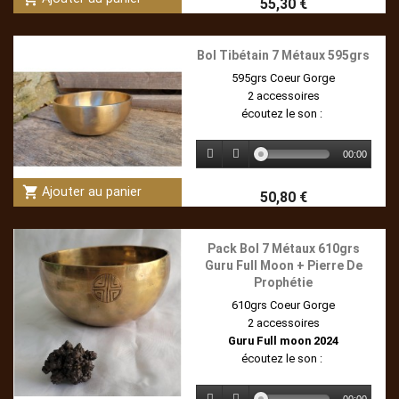
55,30 €
Bol Tibétain 7 Métaux 595grs
595grs Coeur Gorge
2 accessoires
écoutez le son :
00:00
shopping_cart
Ajouter au panier
50,80 €
Pack Bol 7 Métaux 610grs
Guru Full Moon + Pierre De
Prophétie
610grs Coeur Gorge
2 accessoires
Guru Full moon 2024
écoutez le son :
00:00