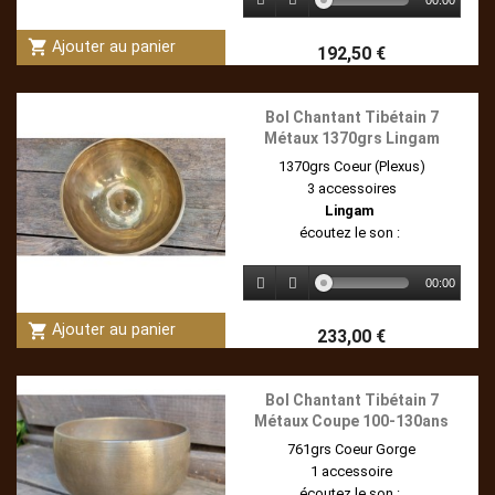
shopping_cart
Ajouter au panier
192,50 €
Bol Chantant Tibétain 7
Métaux 1370grs Lingam
1370grs Coeur (Plexus)
3 accessoires
Lingam
écoutez le son :
00:00
shopping_cart
Ajouter au panier
233,00 €
Bol Chantant Tibétain 7
Métaux Coupe 100-130ans
761grs Coeur Gorge
1 accessoire
écoutez le son :