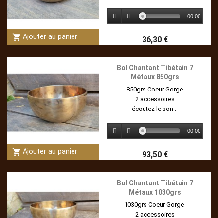
00:00
shopping_cart
Ajouter au panier
36,30 €
Bol Chantant Tibétain 7
Métaux 850grs
850grs Coeur Gorge
2 accessoires
écoutez le son :
00:00
shopping_cart
Ajouter au panier
93,50 €
Bol Chantant Tibétain 7
Métaux 1030grs
1030grs Coeur Gorge
2 accessoires