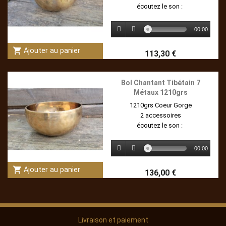
écoutez le son :
00:00
shopping_cart
Ajouter au panier
113,30 €
Bol Chantant Tibétain 7
Métaux 1210grs
1210grs Coeur Gorge
2 accessoires
écoutez le son :
00:00
shopping_cart
Ajouter au panier
136,00 €
Livraison et paiement