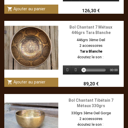
shopping_cart
Ajouter au panier
126,30 €
Bol Chantant 7 Métaux
446grs Tara Blanche
446grs 3ème Oeil
2 accessoires
Tara Blanche
écoutez le son :
00:00
shopping_cart
Ajouter au panier
89,20 €
Bol Chantant Tibétain 7
Métaux 330grs
330grs 3ème Oeil Gorge
2 accessoires
écoutez le son :