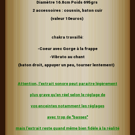
Diamètre 16.8cm Poids 695grs
2 accessoires : coussin, baton cuir
(valeur 10euros)
chakra travaillé:
-Coeur avec Gorge à la frappe
-Vibrato au chant
(baton droit, appuyer un peu, tourner lentement)
Attention, l'extrait sonore peut paraitre légèrement
plus grave
qu'en réel selon le réglage de
vos enceintes
notamment les réglages
avec trop de "basses"
mais l'extrait reste quand même bien fidèle à la réalité