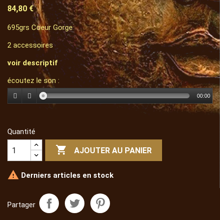
84,80 €
695grs Coeur Gorge
2 accessoires
voir descriptif
écoutez le son :
00:00
Quantité

AJOUTER AU PANIER

Derniers articles en stock
Partager