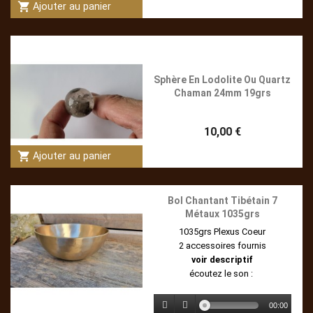
shopping_cart
Ajouter au panier
Sphère En Lodolite Ou Quartz
Chaman 24mm 19grs
10,00 €
shopping_cart
Ajouter au panier
Bol Chantant Tibétain 7
Métaux 1035grs
1035grs Plexus Coeur
2 accessoires fournis
voir descriptif
écoutez le son :
00:00