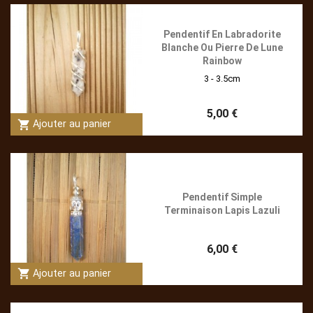
Pendentif En Labradorite
Blanche Ou Pierre De Lune
Rainbow
3 - 3.5cm
5,00 €
shopping_cart
Ajouter au panier
Pendentif Simple
Terminaison Lapis Lazuli
6,00 €
shopping_cart
Ajouter au panier