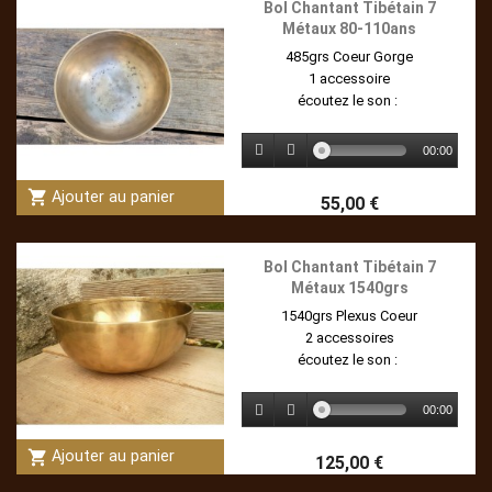
Bol Chantant Tibétain 7
Métaux 80-110ans
485grs Coeur Gorge
1 accessoire
écoutez le son :
00:00
shopping_cart
Ajouter au panier
55,00 €
Bol Chantant Tibétain 7
Métaux 1540grs
1540grs Plexus Coeur
2 accessoires
écoutez le son :
00:00
shopping_cart
Ajouter au panier
125,00 €