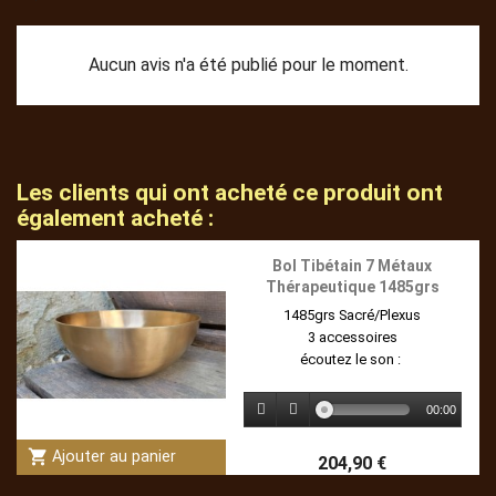
Aucun avis n'a été publié pour le moment.
Les clients qui ont acheté ce produit ont
également acheté :
Bol Tibétain 7 Métaux
Thérapeutique 1485grs
1485grs Sacré/Plexus
3 accessoires
écoutez le son :
00:00
shopping_cart
Ajouter au panier
204,90 €