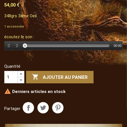
54,00 €
348grs 3ème Oeil
1 accessoire
écoutez le son :
00:00
Quantité

AJOUTER AU PANIER

Derniers articles en stock
Partager