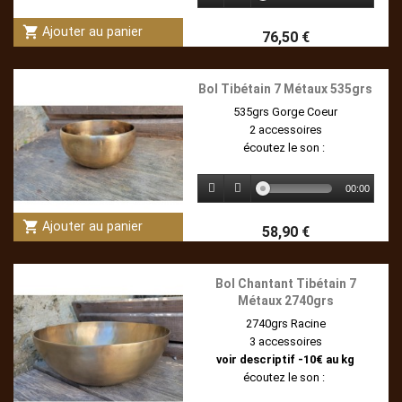
shopping_cart
Ajouter au panier
76,50 €
Bol Tibétain 7 Métaux 535grs
535grs Gorge Coeur
2 accessoires
écoutez le son :
00:00
shopping_cart
Ajouter au panier
58,90 €
Bol Chantant Tibétain 7
Métaux 2740grs
2740grs Racine
3 accessoires
voir descriptif -10€ au kg
écoutez le son :