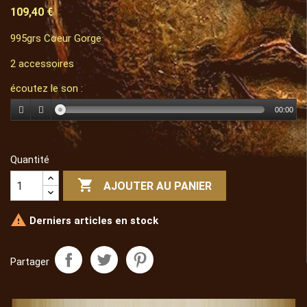
109,40 €
995grs Coeur Gorge
2 accessoires
écoutez le son :
00:00
Quantité

AJOUTER AU PANIER

Derniers articles en stock
Partager