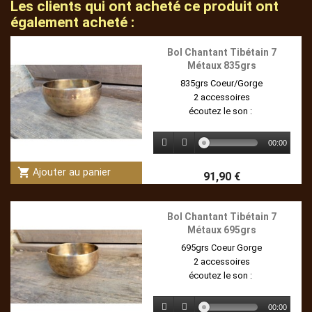
Les clients qui ont acheté ce produit ont
également acheté :
Bol Chantant Tibétain 7
Métaux 835grs
835grs Coeur/Gorge
2 accessoires
écoutez le son :
00:00
shopping_cart
Ajouter au panier
91,90 €
Bol Chantant Tibétain 7
Métaux 695grs
695grs Coeur Gorge
2 accessoires
écoutez le son :
00:00