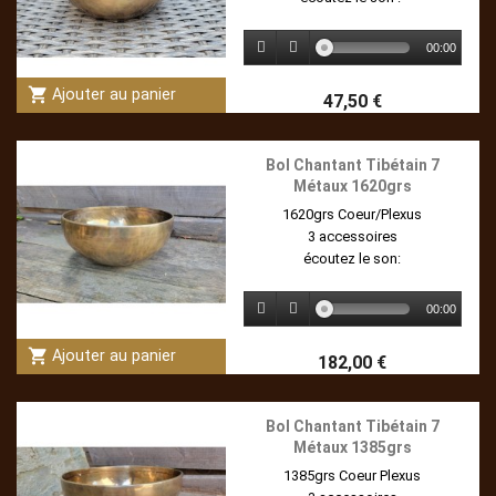
00:00
shopping_cart
Ajouter au panier
47,50 €
Bol Chantant Tibétain 7
Métaux 1620grs
1620grs Coeur/Plexus
3 accessoires
écoutez le son:
00:00
shopping_cart
Ajouter au panier
182,00 €
Bol Chantant Tibétain 7
Métaux 1385grs
1385grs Coeur Plexus