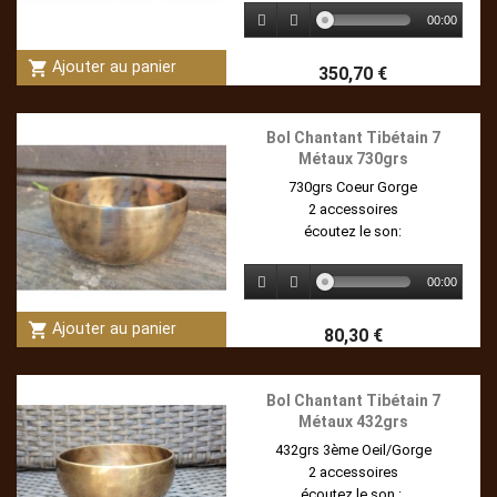
00:00
shopping_cart
Ajouter au panier
350,70 €
Bol Chantant Tibétain 7
Métaux 730grs
730grs Coeur Gorge
2 accessoires
écoutez le son:
00:00
shopping_cart
Ajouter au panier
80,30 €
Bol Chantant Tibétain 7
Métaux 432grs
432grs 3ème Oeil/Gorge
2 accessoires
écoutez le son :