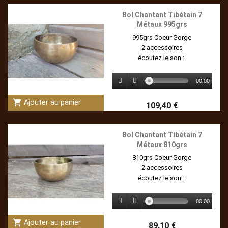
Bol Chantant Tibétain 7
Métaux 995grs
995grs Coeur Gorge
2 accessoires
écoutez le son :
00:00
shopping_cart
Ajouter au panier
109,40 €
Bol Chantant Tibétain 7
Métaux 810grs
810grs Coeur Gorge
2 accessoires
écoutez le son :
00:00
shopping_cart
Ajouter au panier
89,10 €