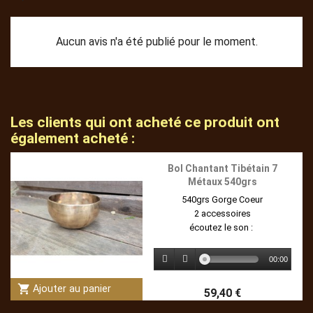
Aucun avis n'a été publié pour le moment.
Les clients qui ont acheté ce produit ont
également acheté :
(1)
Bol Chantant Tibétain 7
Métaux 540grs
540grs Gorge Coeur
2 accessoires
écoutez le son :
00:00
shopping_cart
Ajouter au panier
59,40 €