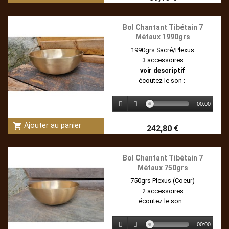
Bol Chantant Tibétain 7
Métaux 1990grs
1990grs Sacré/Plexus
3 accessoires
voir descriptif
écoutez le son :
00:00
shopping_cart
Ajouter au panier
242,80 €
Bol Chantant Tibétain 7
Métaux 750grs
750grs Plexus (Coeur)
2 accessoires
écoutez le son :
00:00