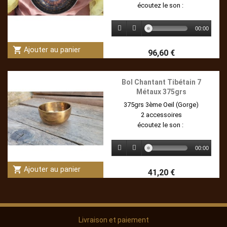
écoutez le son :
00:00
shopping_cart
Ajouter au panier
96,60 €
Bol Chantant Tibétain 7
Métaux 375grs
375grs 3ème Oeil (Gorge)
2 accessoires
écoutez le son :
00:00
shopping_cart
Ajouter au panier
41,20 €
Livraison et paiement