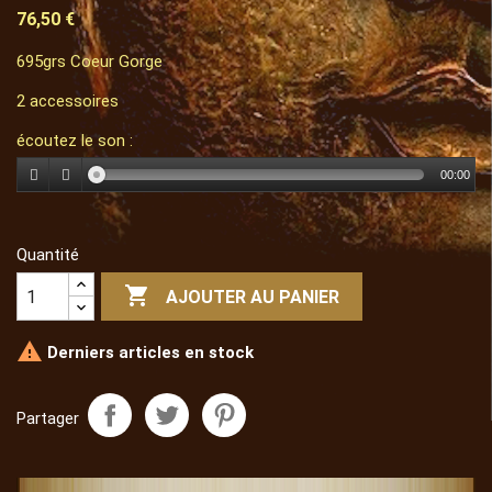
76,50 €
695grs Coeur Gorge
2 accessoires
écoutez le son :
00:00
Quantité

AJOUTER AU PANIER

Derniers articles en stock
Partager