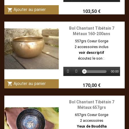
shopping_cart
Ajouter au panier
103,50 €
Bol Chantant Tibétain 7
Métaux 160-200ans
557grs Coeur Gorge
2 accessoires inclus
voir descriptif
écoutez le son :
00:00
shopping_cart
Ajouter au panier
170,00 €
Bol Chantant Tibétain 7
Métaux 657grs
657grs Coeur Gorge
2 accessoires
Yeux de Bouddha