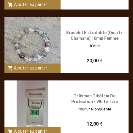
shopping_cart
Ajouter au panier
Bracelet En Lodolite (Quartz
Chamane) 10mm Femme
10mm
20,00 €
shopping_cart
Ajouter au panier
Talisman Tibétain De
Protection - White Tara
Pour une longue vie
12,00 €
shopping_cart
Ajouter au panier