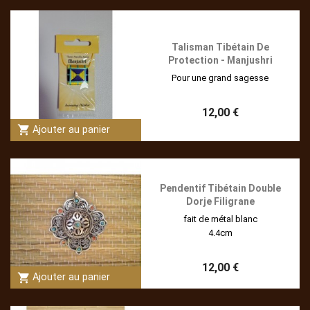
Talisman Tibétain De
Protection - Manjushri
Pour une grand sagesse
12,00 €
shopping_cart
Ajouter au panier
Pendentif Tibétain Double
Dorje Filigrane
fait de métal blanc
4.4cm
12,00 €
shopping_cart
Ajouter au panier