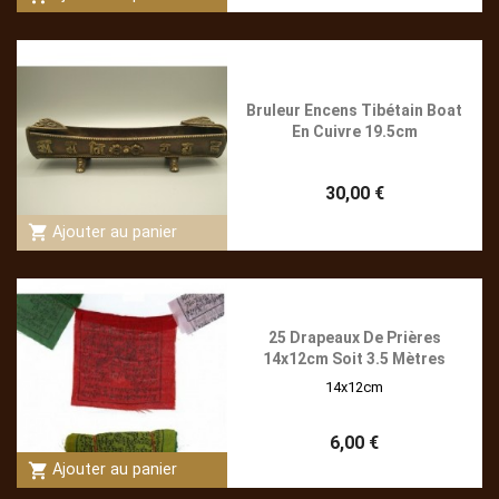
Bruleur Encens Tibétain Boat
En Cuivre 19.5cm
30,00 €
shopping_cart
Ajouter au panier
25 Drapeaux De Prières
14x12cm Soit 3.5 Mètres
14x12cm
6,00 €
shopping_cart
Ajouter au panier