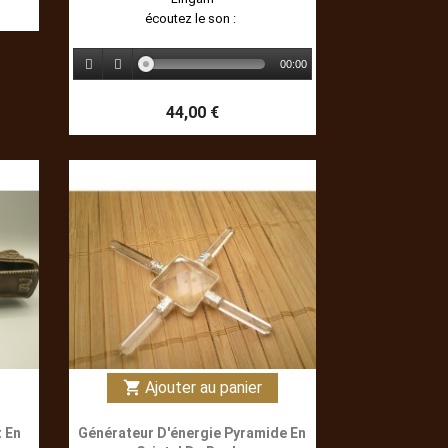
écoutez le son :
00:00
44,00 €
Ajouter au panier
shopping_cart
t En
Générateur D'énergie Pyramide En