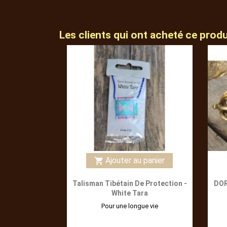
Les clients qui ont acheté ce prod
Ajouter au panier
shopping_cart
Talisman Tibétain De Protection -
DOR
White Tara
Pour une longue vie