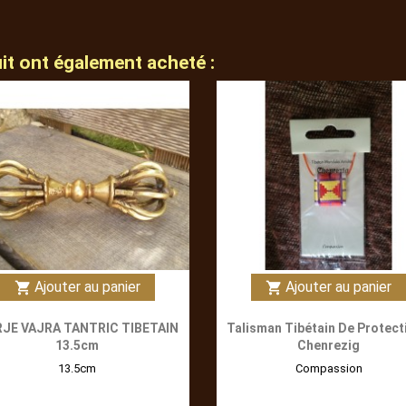
uit ont également acheté :
Ajouter au panier
Ajouter au panier
shopping_cart
shopping_cart
JE VAJRA TANTRIC TIBETAIN
Talisman Tibétain De Protect
13.5cm
Chenrezig
13.5cm
Compassion