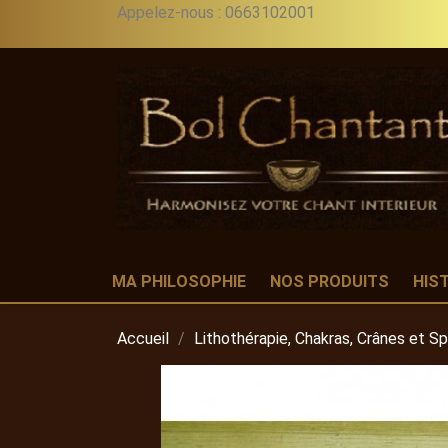
Appelez-nous :
0663102001
MA PHILOSOPHIE
NOS PRODUITS
HIS
Accueil
Lithothérapie, Chakras, Crânes et S