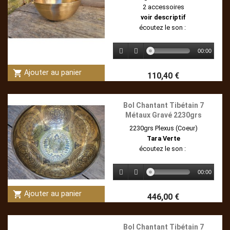
2 accessoires
voir descriptif
écoutez le son :
00:00
shopping_cart
Ajouter au panier
110,40 €
Bol Chantant Tibétain 7
Métaux Gravé 2230grs
2230grs Plexus (Coeur)
Tara Verte
écoutez le son :
00:00
shopping_cart
Ajouter au panier
446,00 €
Bol Chantant Tibétain 7