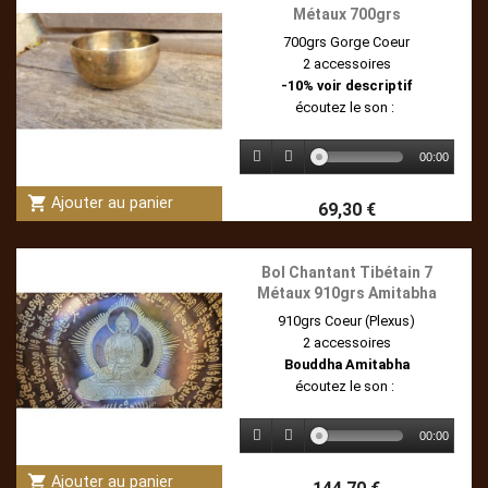
Métaux 700grs
700grs Gorge Coeur
2 accessoires
-10% voir descriptif
écoutez le son :
00:00
shopping_cart
Ajouter au panier
69,30 €
Bol Chantant Tibétain 7
Métaux 910grs Amitabha
910grs Coeur (Plexus)
2 accessoires
Bouddha Amitabha
écoutez le son :
00:00
shopping_cart
Ajouter au panier