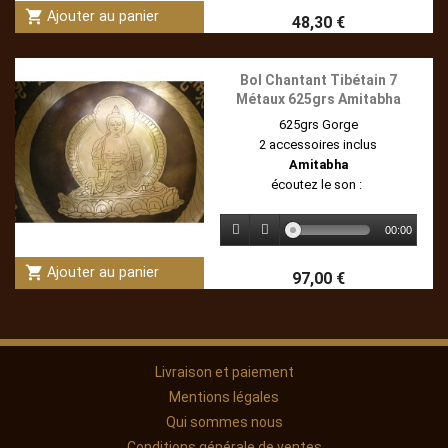
shopping_cart
Ajouter au panier
48,30 €
Bol Chantant Tibétain 7
Métaux 625grs Amitabha
625grs
Gorge
2 accessoires inclus
Amitabha
écoutez le son :
00:00
shopping_cart
Ajouter au panier
97,00 €
Livraison et paiement
Mentions légales
Qui sommes nous
Conditions générale de ventes