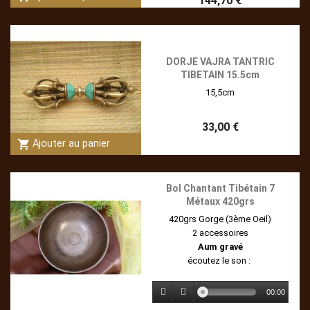
144,70 €
DORJE VAJRA TANTRIC
TIBETAIN 15.5cm
15,5cm
33,00 €
shopping_cart
Ajouter au panier
Bol Chantant Tibétain 7
Métaux 420grs
420grs Gorge (3ème Oeil)
2 accessoires
Aum gravé
écoutez le son :
00:00