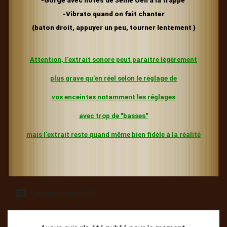
-Gorge avec notes de 3ème Oeil
à la frappe
-Vibrato
quand on fait chanter
(baton droit, appuyer un peu, tourner lentement )
Attention, l'extrait sonore peut paraitre légèrement
plus grave
qu'en réel selon le réglage de
vos enceintes
notamment les réglages
avec trop de "basses"
mais l'extrait reste quand même bien fidèle à la réalité
Commentaires (0)