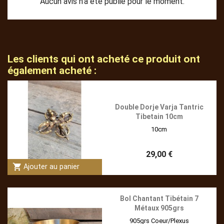
Aucun avis n'a été publié pour le moment.
Les clients qui ont acheté ce produit ont
également acheté :
Double Dorje Varja Tantric
Tibetain 10cm
10cm
29,00 €
shopping_cart
Ajouter au panier
Bol Chantant Tibétain 7
Métaux 905grs
905grs Coeur/Plexus