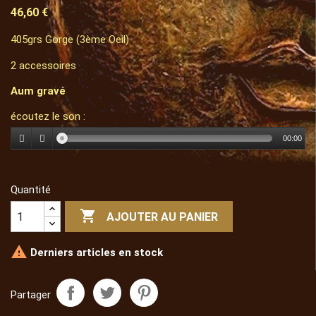
46,60 €
405grs Gorge (3ème Oeil)
2 accessoires
Aum gravé
écoutez le son :
00:00
Quantité

AJOUTER AU PANIER

Derniers articles en stock
Partager