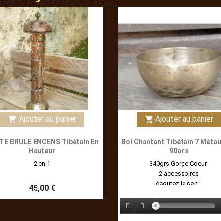
Ajouter au panier
Ajouter au panier
shopping_cart
shopping_cart
TE BRULE ENCENS Tibétain En
Bol Chantant Tibétain 7 Métau
Hauteur
90ans
2 en 1
340grs Gorge Coeur
2 accessoires
écoutez le son :
45,00 €