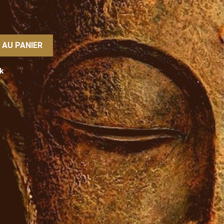
 AU PANIER
k