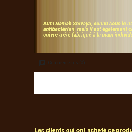
Aum Namah Shivaya, connu sous le nom
antibactérien, mais il est également c
cuivre a été fabriqué à la main indivi
Commentaires (0)
Les clients qui ont acheté ce prod