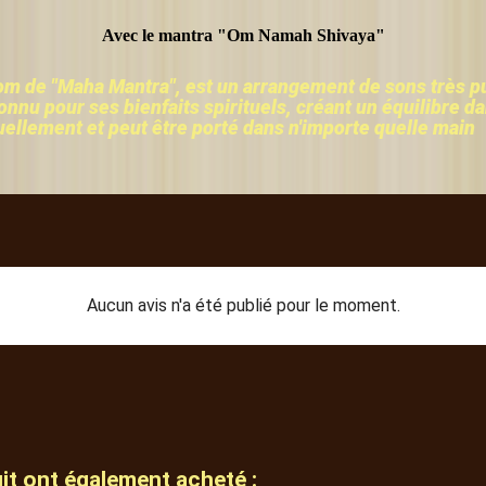
Avec le mantra "Om Namah Shivaya"
 de "Maha Mantra", est un arrangement de sons très pu
onnu pour ses bienfaits spirituels, créant un équilibre 
duellement et peut être porté dans n'importe quelle main
Aucun avis n'a été publié pour le moment.
uit ont également acheté :