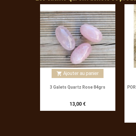
Ajouter au panier
shopping_cart
3 Galets Quartz Rose 84grs
POR
13,00 €