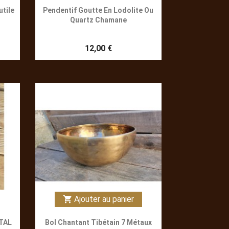
utile
Pendentif Goutte En Lodolite Ou
Quartz Chamane
12,00 €
Ajouter au panier
shopping_cart
TAL
Bol Chantant Tibétain 7 Métaux