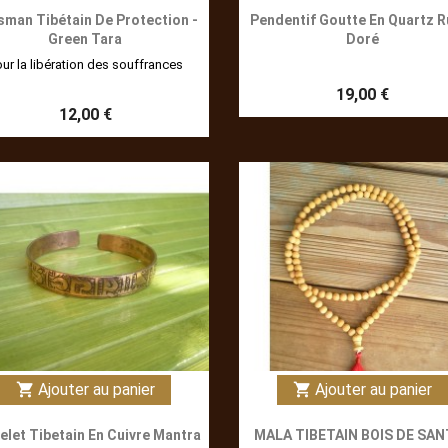
sman Tibétain De Protection -
Pendentif Goutte En Quartz R
Green Tara
Doré
ur la libération des souffrances
19,00 €
12,00 €
Ajouter au panier
Ajouter au panier
shopping_cart
shopping_cart
elet Tibetain En Cuivre Mantra
MALA TIBETAIN BOIS DE SAN