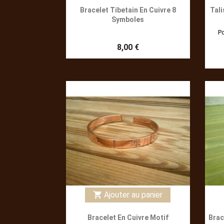
Bracelet Tibetain En Cuivre 8
Tali
Symboles
Po
8,00 €
Ajouter au panier
shopping_cart
Bracelet En Cuivre Motif
Brac