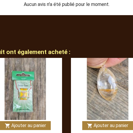
Aucun avis n'a été publié pour le moment.
uit ont également acheté :
Ajouter au panier
Ajouter au panier
shopping_cart
shopping_cart