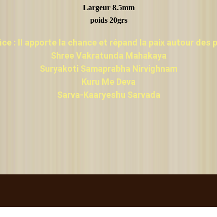
Largeur 8.5mm
poids 20grs
ce : Il apporte la chance et répand la paix autour des 
Shree Vakratunda Mahakaya
Suryakoti Samaprabha Nirvighnam
Kuru Me Deva
Sarva-Kaaryeshu Sarvada