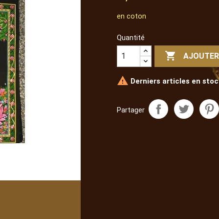
en coton
Quantité

AJOUTER

Derniers articles en stoc
Partager