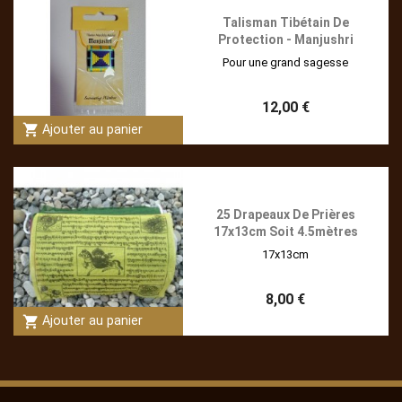
Talisman Tibétain De
Protection - Manjushri
Pour une grand sagesse
12,00 €
shopping_cart
Ajouter au panier
25 Drapeaux De Prières
17x13cm Soit 4.5mètres
17x13cm
8,00 €
shopping_cart
Ajouter au panier