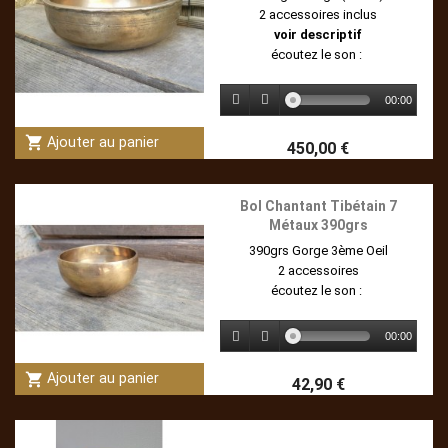
2 accessoires inclus
voir descriptif
écoutez le son :
00:00
shopping_cart
Ajouter au panier
450,00 €
Bol Chantant Tibétain 7
Métaux 390grs
390grs Gorge 3ème Oeil
2 accessoires
écoutez le son :
00:00
shopping_cart
Ajouter au panier
42,90 €