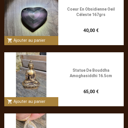
Coeur En Obsidienne Oeil
Céleste 167grs
40,00 €
shopping_cart
Ajouter au panier
Statue De Bouddha
Amoghasiddhi 16.5cm
65,00 €
shopping_cart
Ajouter au panier