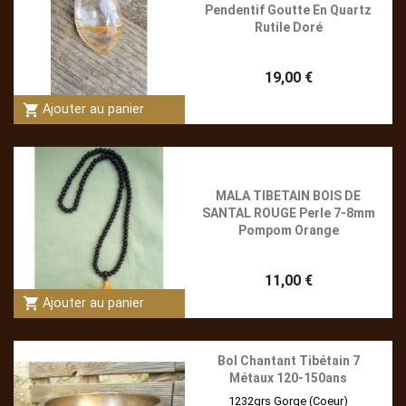
Pendentif Goutte En Quartz
Rutile Doré
19,00 €
shopping_cart
Ajouter au panier
MALA TIBETAIN BOIS DE
SANTAL ROUGE Perle 7-8mm
Pompom Orange
11,00 €
shopping_cart
Ajouter au panier
Bol Chantant Tibétain 7
Métaux 120-150ans
1232grs Gorge (Coeur)