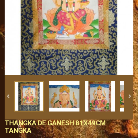


THANGKA DE GANESH 81X49CM
TANGKA