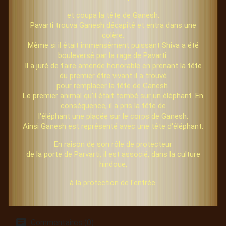
et coupa la tête de Ganesh.
Pavarti trouva Ganesh décapité et entra dans une
colère.
Même si il était immensément puissant Shiva a été
bouleversé par la rage de Pavarti.
Il a juré de faire amende honorable en prenant la tête
du premier être vivant il a trouvé
pour remplacer la tête de Ganesh.
Le premier animal qu'il était tombé sur un éléphant. En
conséquence, il a pris la tête de
l'éléphant une placée sur le corps de Ganesh.
Ainsi Ganesh est représenté avec une tête d'éléphant.
En raison de son rôle de protecteur
de la porte de Parvarti, il est associé, dans la culture
hindoue,
à la protection de l'entrée.
Commentaires (0)