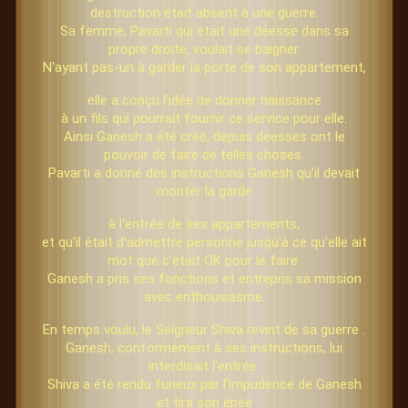
destruction était absent à une guerre.
Sa femme, Pavarti qui était une déesse dans sa
propre droite, voulait se baigner.
N'ayant pas-un à garder la porte de son appartement,
elle a conçu l'idée de donner naissance
à un fils qui pourrait fournir ce service pour elle.
Ainsi Ganesh a été créé, depuis déesses ont le
pouvoir de faire de telles choses.
Pavarti a donné des instructions Ganesh qu'il devait
monter la garde
à l'entrée de ses appartements,
et qu'il était d'admettre personne jusqu'à ce qu'elle ait
mot que c'était OK pour le faire.
Ganesh a pris ses fonctions et entrepris sa mission
avec enthousiasme.
En temps voulu, le Seigneur Shiva revint de sa guerre .
Ganesh, conformément à ses instructions, lui
interdisait l'entrée.
Shiva a été rendu furieux par l'impudence de Ganesh
et tira son épée