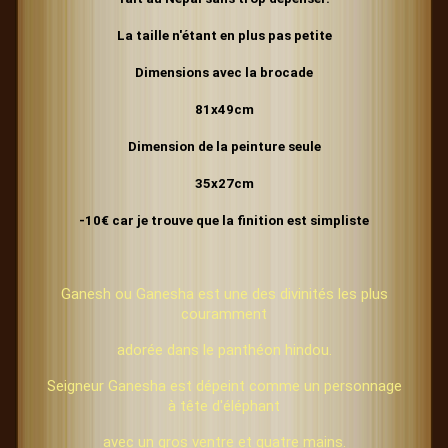
La taille n'étant en plus pas petite
Dimensions avec la brocade
81x49cm
Dimension de la peinture seule
35x27cm
-10€ car je trouve que la finition est simpliste
Ganesh ou Ganesha est une des divinités les plus
couramment
adorée dans le panthéon hindou.
Seigneur Ganesha est dépeint comme un personnage
à tête d'éléphant
avec un gros ventre et quatre mains.