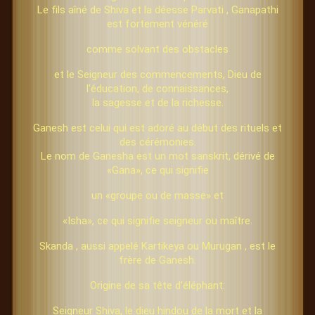
Le fils aîné de Shiva et la déesse Parvati , Ganapathi
est fortement vénéré
comme solvant des obstacles
et le Seigneur des commencements, Dieu de
l'éducation, de connaissances,
la sagesse et de la richesse.
Ganesh est celui qui est adoré au début des rituels et
des cérémonies.
Le nom de Ganesha est un mot sanskrit, dérivé de
«Gana», ce qui signifie
un «groupe ou de masse» et
«Isha», ce qui signifie seigneur ou maître.
Skanda , aussi appelé Kartikeya ou Murugan , est le
frère de Ganesh.
Origine de sa tête d'éléphant:
Seigneur Shiva, le dieu hindou de la mort et la