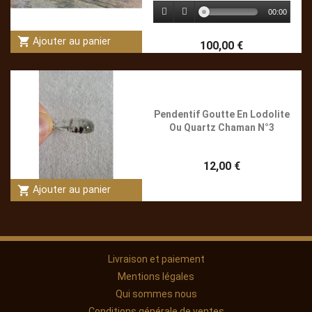
00:00
shopping_cart
Ajouter au panier
100,00 €
Pendentif Goutte En Lodolite
Ou Quartz Chaman N°3
12,00 €
shopping_cart
Ajouter au panier
Livraison et paiement
Mentions légales
Qui sommes nous
Conditions générale de ventes