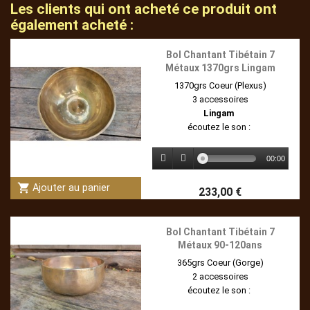
Les clients qui ont acheté ce produit ont
également acheté :
Bol Chantant Tibétain 7
Métaux 1370grs Lingam
1370grs Coeur (Plexus)
3 accessoires
Lingam
écoutez le son :
00:00
shopping_cart
Ajouter au panier
233,00 €
Bol Chantant Tibétain 7
Métaux 90-120ans
365grs Coeur (Gorge)
2 accessoires
écoutez le son :