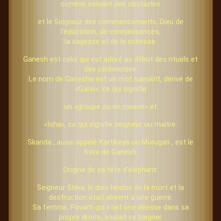
comme solvant des obstacles
et le Seigneur des commencements, Dieu de
l'éducation, de connaissances,
la sagesse et de la richesse.
Ganesh est celui qui est adoré au début des rituels et
des cérémonies.
Le nom de Ganesha est un mot sanskrit, dérivé de
«Gana», ce qui signifie
un «groupe ou de masse» et
«Isha», ce qui signifie seigneur ou maître.
Skanda , aussi appelé Kartikeya ou Murugan , est le
frère de Ganesh.
Origine de sa tête d'éléphant:
Seigneur Shiva, le dieu hindou de la mort et la
destruction était absent à une guerre.
Sa femme, Pavarti qui était une déesse dans sa
propre droite, voulait se baigner.