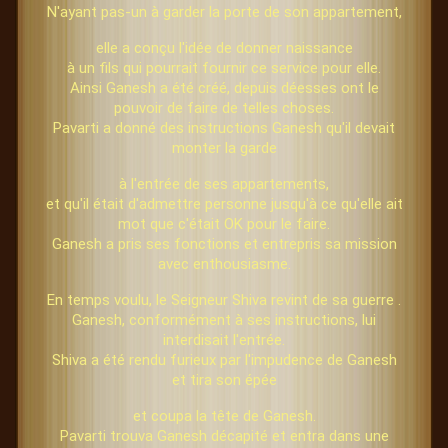
N'ayant pas-un à garder la porte de son appartement,
elle a conçu l'idée de donner naissance
à un fils qui pourrait fournir ce service pour elle.
Ainsi Ganesh a été créé, depuis déesses ont le
pouvoir de faire de telles choses.
Pavarti a donné des instructions Ganesh qu'il devait
monter la garde
à l'entrée de ses appartements,
et qu'il était d'admettre personne jusqu'à ce qu'elle ait
mot que c'était OK pour le faire.
Ganesh a pris ses fonctions et entrepris sa mission
avec enthousiasme.
En temps voulu, le Seigneur Shiva revint de sa guerre .
Ganesh, conformément à ses instructions, lui
interdisait l'entrée.
Shiva a été rendu furieux par l'impudence de Ganesh
et tira son épée
et coupa la tête de Ganesh.
Pavarti trouva Ganesh décapité et entra dans une