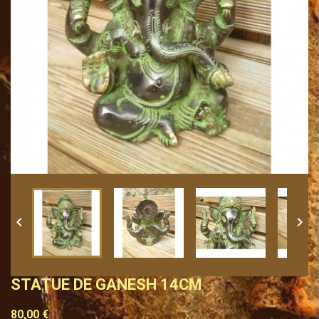


STATUE DE GANESH 14CM
80,00 €