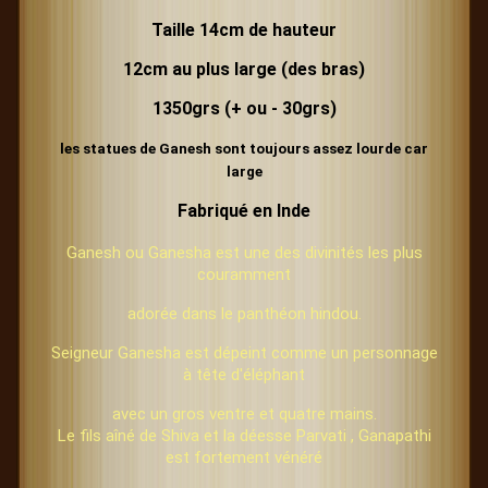
Taille 14cm de hauteur
12cm au plus large (des bras)
1350grs (+ ou - 30grs)
les statues de Ganesh sont toujours assez lourde car
large
Fabriqué en Inde
Ganesh ou Ganesha est une des divinités les plus
couramment
adorée dans le panthéon hindou.
Seigneur Ganesha est dépeint comme un personnage
à tête d'éléphant
avec un gros ventre et quatre mains.
Le fils aîné de Shiva et la déesse Parvati , Ganapathi
est fortement vénéré