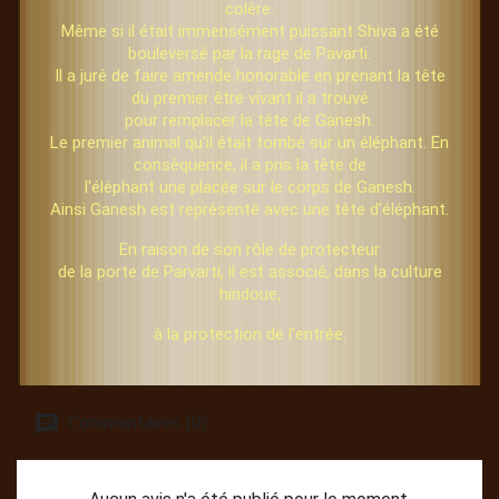
colère.
Même si il était immensément puissant Shiva a été
bouleversé par la rage de Pavarti.
Il a juré de faire amende honorable en prenant la tête
du premier être vivant il a trouvé
pour remplacer la tête de Ganesh.
Le premier animal qu'il était tombé sur un éléphant. En
conséquence, il a pris la tête de
l'éléphant une placée sur le corps de Ganesh.
Ainsi Ganesh est représenté avec une tête d'éléphant.
En raison de son rôle de protecteur
de la porte de Parvarti, il est associé, dans la culture
hindoue,
à la protection de l'entrée.
Commentaires (0)