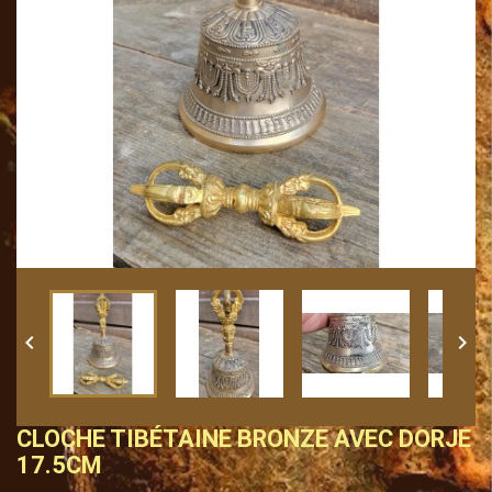


CLOCHE TIBÉTAINE BRONZE AVEC DORJE
17.5CM