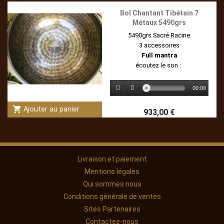
Bol Chantant Tibétain 7
Métaux 5490grs
5490grs Sacré Racine
3 accessoires
Full mantra
écoutez le son :
00:00
shopping_cart
Ajouter au panier
933,00 €
Livraison et paiement
Mentions légales
Qui sommes nous
Conditions générale de ventes
Sites Partenaires
Contactez-nous