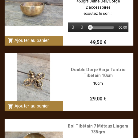
450grs 3ème Oeil/Gorge
2 accessoires
écoutez le son :
00:00
shopping_cart
Ajouter au panier
49,50 €
Double Dorje Varja Tantric
Tibetain 10cm
10cm
29,00 €
shopping_cart
Ajouter au panier
Bol Tibétain 7 Métaux Lingam
735grs