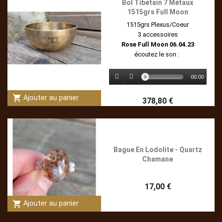
Bol Tibétain 7 Métaux
1515grs Full Moon
1515grs Plexus/Coeur
3 accessoires
Rose Full Moon 06.04.23
écoutez le son :
00:00
shopping_cart
Ajouter au panier
378,80 €
Bague En Lodolite - Quartz
Chamane
17,00 €
shopping_cart
Ajouter au panier