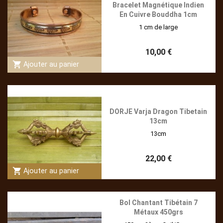
Bracelet Magnétique Indien
En Cuivre Bouddha 1cm
1 cm de large
10,00 €
shopping_cart
Ajouter au panier
DORJE Varja Dragon Tibetain
13cm
13cm
22,00 €
shopping_cart
Ajouter au panier
Bol Chantant Tibétain 7
Métaux 450grs