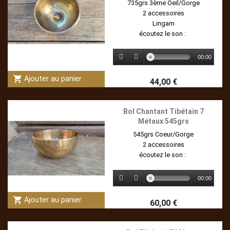
735grs 3ème Oeil/Gorge
2 accessoires
Lingam
écoutez le son :
00:00
shopping_cart
Ajouter au panier
44,00 €
Bol Chantant Tibétain 7
Métaux 545grs
545grs Coeur/Gorge
2 accessoires
écoutez le son :
00:00
shopping_cart
Ajouter au panier
60,00 €