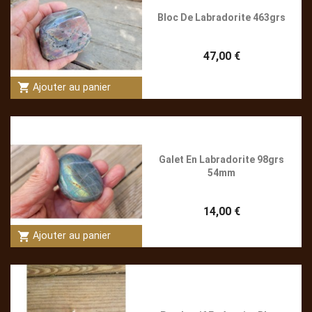
Bloc De Labradorite 463grs
47,00 €
shopping_cart
Ajouter au panier
Galet En Labradorite 98grs
54mm
14,00 €
shopping_cart
Ajouter au panier