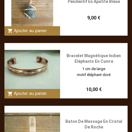
Pendentif En Apatite Bleue
9,00 €
shopping_cart
Ajouter au panier
Bracelet Magnétique Indien
Eléphants En Cuivre
1 cm de large
motif éléphant doré
10,00 €
shopping_cart
Ajouter au panier
Baton De Massage En Cristal
De Roche