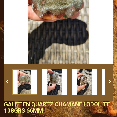


GALET EN QUARTZ CHAMANE LODOLITE
108GRS 66MM