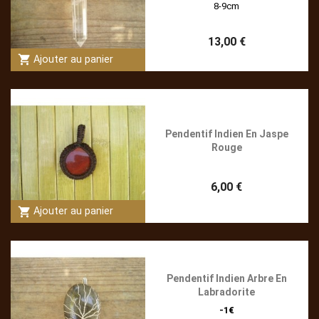
8-9cm
13,00 €
shopping_cart
Ajouter au panier
Pendentif Indien En Jaspe
Rouge
6,00 €
shopping_cart
Ajouter au panier
Pendentif Indien Arbre En
Labradorite
-1€