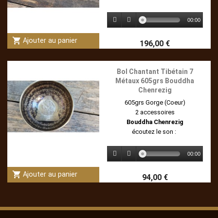
00:00
shopping_cart
Ajouter au panier
196,00 €
Bol Chantant Tibétain 7
Métaux 605grs Bouddha
Chenrezig
605grs Gorge (Coeur)
2 accessoires
Bouddha Chenrezig
écoutez le son :
00:00
shopping_cart
Ajouter au panier
94,00 €