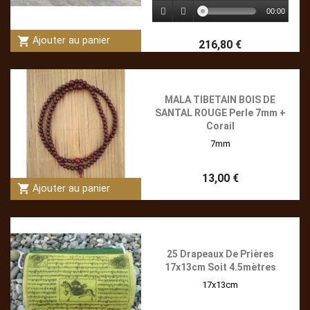
00:00
shopping_cart
Ajouter au panier
216,80 €
MALA TIBETAIN BOIS DE
SANTAL ROUGE Perle 7mm +
Corail
7mm
13,00 €
shopping_cart
Ajouter au panier
25 Drapeaux De Prières
17x13cm Soit 4.5mètres
17x13cm