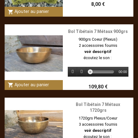
8,00 €
shopping_cart
Ajouter au panier
Bol Tibétain 7 Métaux 900grs
900grs Coeur (Plexus)
2 accessoires fournis
voir descriptif
écoutez le son :
00:00
shopping_cart
Ajouter au panier
109,80 €
Bol Tibétain 7 Métaux
1720grs
1720grs Plexus/Coeur
3 accessoires fournis
voir descriptif
écoutez le son :