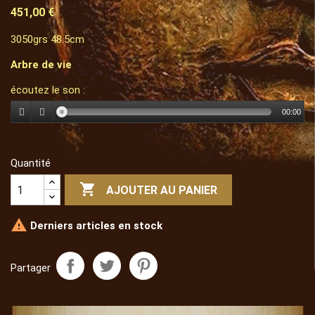
451,00 €
3050grs 48.5cm
Arbre de vie
écoutez le son :
00:00
Quantité

AJOUTER AU PANIER

Derniers articles en stock
Partager