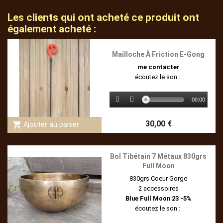
Les clients qui ont acheté ce produit ont
également acheté :
Mailloche À Friction E-Gong
me contacter
écoutez le son :
00:00
30,00 €
shopping_cart
Ajouter au panier
Bol Tibétain 7 Métaux 830grs
Full Moon
830grs Coeur Gorge
2 accessoires
Blue Full Moon 23 -5%
écoutez le son :