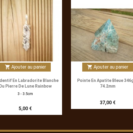
Ajouter au panier
Ajouter au panier
shopping_cart
shopping_cart
dentif En Labradorite Blanche
Pointe En Apatite Bleue 346
Ou Pierre De Lune Rainbow
74.2mm
3 - 3.5cm
37,00 €
5,00 €