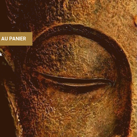
 AU PANIER
k