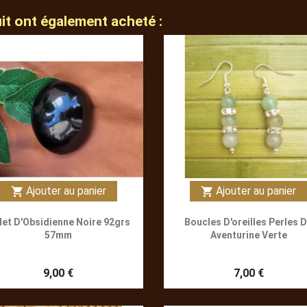
uit ont également acheté :
Ajouter au panier
Ajouter au panier
shopping_cart
shopping_cart
let D'Obsidienne Noire 92grs
Boucles D'oreilles Perles 
57mm
Aventurine Verte
9,00 €
7,00 €