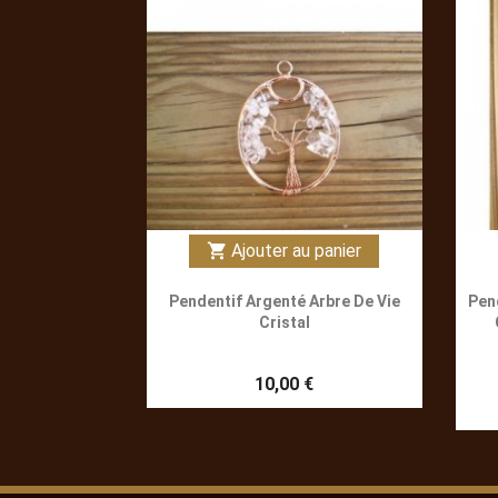
Ajouter au panier
shopping_cart
Pendentif Argenté Arbre De Vie
Pen
Cristal
10,00 €