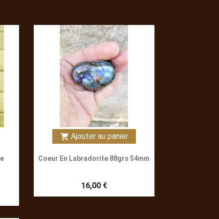
Ajouter au panier
shopping_cart
De
Coeur En Labradorite 88grs 54mm
16,00 €