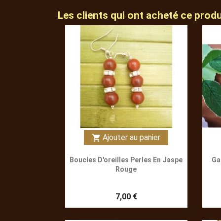
Les clients qui ont acheté ce prod
Ajouter au panier
shopping_cart
Boucles D'oreilles Perles En Jaspe
Ga
Rouge
7,00 €