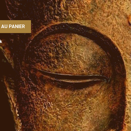
 AU PANIER
k