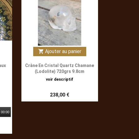
Ajouter au panier
shopping_cart
aux
Crâne En Cristal Quartz Chamane
(Lodolite) 720grs 9.8cm
voir descriptif
238,00 €
00:00