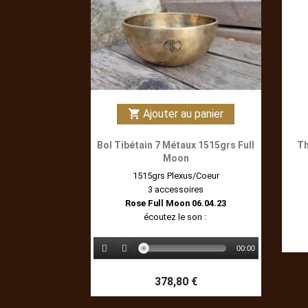
Ajouter au panier
shopping_cart
Bol Tibétain 7 Métaux 1515grs Full
Th
Moon
1515grs Plexus/Coeur
3 accessoires
Rose Full Moon 06.04.23
écoutez le son :
00:00
378,80 €