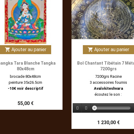
Ajouter au panier
Ajouter au panier
shopping_cart
shopping_cart
angka Tara Blanche Tangka
Bol Chantant Tibétain 7 Mét
80x48cm
7200grs
brocade 80x48cm
7200grs Racine
peinture 35x26.5cm
3 accessoires fournis
-10€ voir descriptif
Avalokiteshvara
écoutez le son :
55,00 €
1 230,00 €