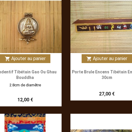
Ajouter au panier
Ajouter au panier
shopping_cart
shopping_cart
ndentif Tibétain Gao Ou Ghau
Porte Brule Encens Tibétain En
Bouddha
30cm
2.8cm de diamêtre
27,00 €
12,00 €