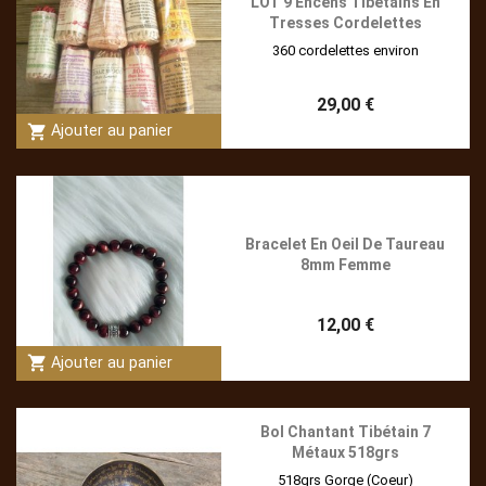
LOT 9 Encens Tibétains En
Tresses Cordelettes
360 cordelettes environ
29,00 €
shopping_cart
Ajouter au panier
Bracelet En Oeil De Taureau
8mm Femme
12,00 €
shopping_cart
Ajouter au panier
Bol Chantant Tibétain 7
Métaux 518grs
518grs Gorge (Coeur)