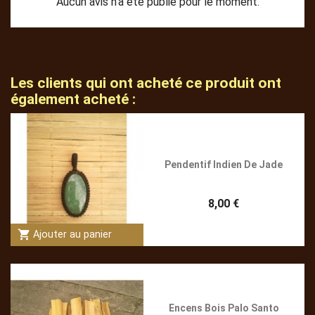
Aucun avis n'a été publié pour le moment.
Les clients qui ont acheté ce produit ont
également acheté :
Pendentif Indien De Jade
8,00 €
shopping_cart
Ajouter au panier
Encens Bois Palo Santo