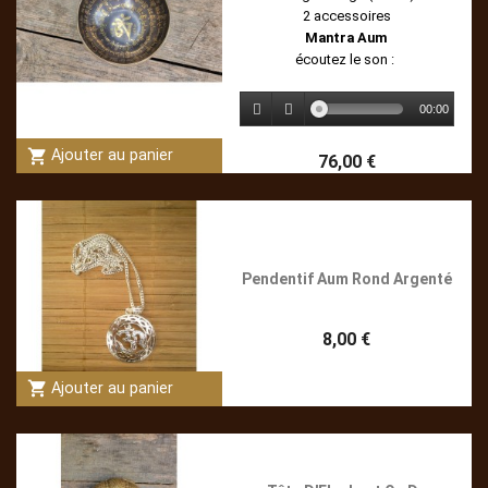
2 accessoires
Mantra Aum
écoutez le son :
00:00
shopping_cart
Ajouter au panier
76,00 €
Pendentif Aum Rond Argenté
8,00 €
shopping_cart
Ajouter au panier