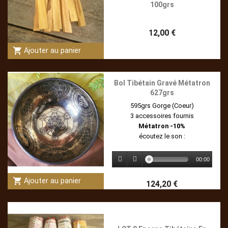
100grs
12,00 €
shopping_cart
Ajouter au panier
Bol Tibétain Gravé Métatron
627grs
595grs Gorge (Coeur)
3 accessoires fournis
Métatron -10%
écoutez le son :
00:00
shopping_cart
Ajouter au panier
124,20 €