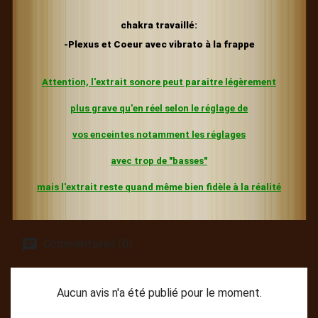
chakra travaillé:
-Plexus et Coeur avec vibrato à la frappe
Attention, l'extrait sonore peut paraitre légèrement
plus grave
qu'en réel selon le réglage de
vos enceintes
notamment les réglages
avec trop de "basses"
mais l'extrait reste quand même bien fidèle à la réalité
Commentaires (0)
Aucun avis n'a été publié pour le moment.