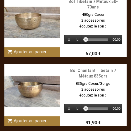
Bol Tibétain 7 Métaux 50-
70ans
480grs Coeur
2 accessoires
écoutez le son :
00:00
shopping_cart
Ajouter au panier
67,00 €
Bol Chantant Tibétain 7
Métaux 835grs
835grs Coeur/Gorge
2 accessoires
écoutez le son :
00:00
shopping_cart
Ajouter au panier
91,90 €