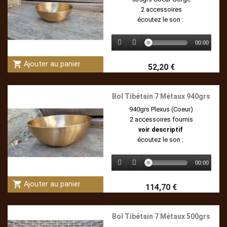
2 accessoires
écoutez le son :
00:00
shopping_cart
Ajouter au panier
52,20 €
Bol Tibétain 7 Métaux 940grs
940grs Plexus (Coeur)
2 accessoires fournis
voir descriptif
écoutez le son :
00:00
shopping_cart
Ajouter au panier
114,70 €
Bol Tibétain 7 Métaux 500grs