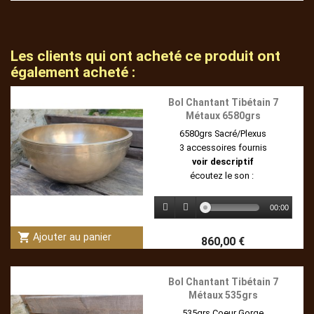
Les clients qui ont acheté ce produit ont
également acheté :
Bol Chantant Tibétain 7
Métaux 6580grs
6580grs Sacré/Plexus
3 accessoires fournis
voir descriptif
écoutez le son :
00:00
shopping_cart
Ajouter au panier
860,00 €
Bol Chantant Tibétain 7
Métaux 535grs
535grs Coeur Gorge