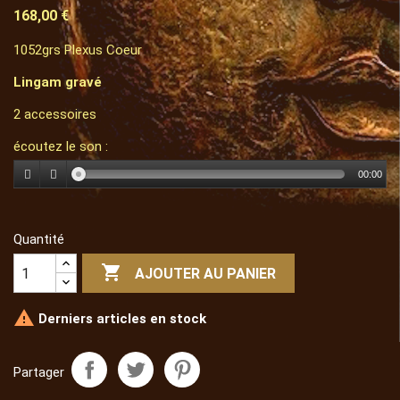
168,00 €
1052grs Plexus Coeur
Lingam gravé
2 accessoires
écoutez le son :
00:00
Quantité

AJOUTER AU PANIER

Derniers articles en stock
Partager