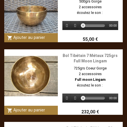
500grs Gorge
2 accessoires
écoutez le son :
00:00
shopping_cart
Ajouter au panier
55,00 €
Bol Tibétain 7 Métaux 725grs
Full Moon Lingam
725grs Coeur Gorge
2 accessoires
Full moon Lingam
écoutez le son :
00:00
shopping_cart
Ajouter au panier
232,00 €