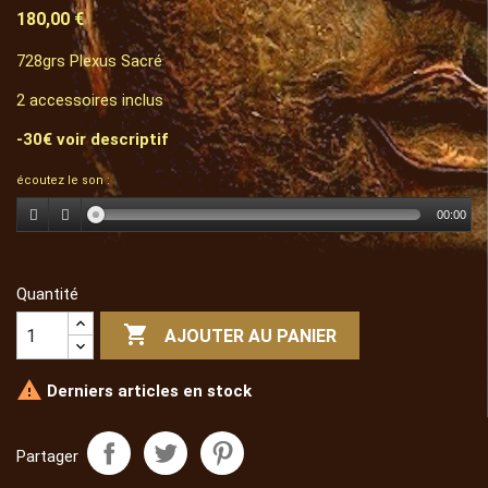
180,00 €
728grs Plexus Sacré
2 accessoires inclus
-30€ voir descriptif
écoutez le son :
00:00
Quantité

AJOUTER AU PANIER

Derniers articles en stock
Partager