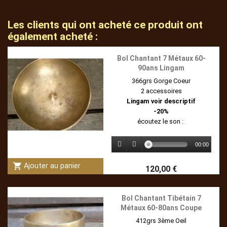
Les clients qui ont acheté ce produit ont
également acheté :
Bol Chantant 7 Métaux 60-
90ans Lingam
366grs Gorge Coeur
2 accessoires
Lingam voir descriptif
-20%
écoutez le son :
00:00
shopping_cart
Ajouter au panier
120,00 €
Bol Chantant Tibétain 7
Métaux 60-80ans Coupe
412grs 3ème Oeil