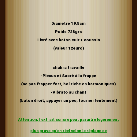
Diamètre 19.5cm
Poids 728grs
Livré avec baton cuir + coussin
(valeur 12euro)
chakra travaillé
-Plexus et Sacré
à la frappe
(ne pas frapper fort, bol riche en harmoniques)
-Vibrato au chant
(baton droit, appuyer un peu, tourner lentement)
Attention, l'extrait sonore peut paraitre légèrement
plus grave
qu'en réel selon le réglage de