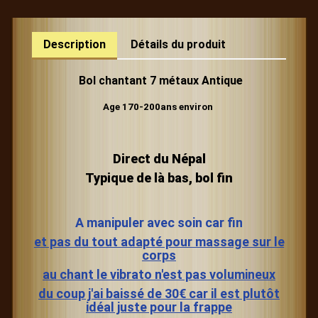
Description
Détails du produit
Bol chantant 7 métaux Antique
Age 170-200ans environ
Direct du Népal
Typique de là bas, bol fin
A manipuler avec soin car fin
et pas du tout adapté pour massage sur le
corps
au chant le vibrato n'est pas volumineux
du coup j'ai baissé de 30€ car il est plutôt
idéal juste pour la frappe