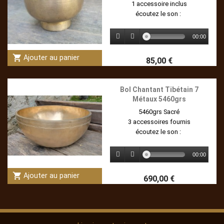
1 accessoire inclus
écoutez le son :
00:00
shopping_cart
Ajouter au panier
85,00 €
Bol Chantant Tibétain 7
Métaux 5460grs
5460grs Sacré
3 accessoires fournis
écoutez le son :
00:00
shopping_cart
Ajouter au panier
690,00 €