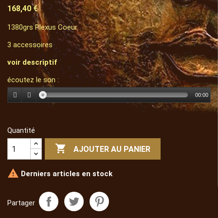
168,40 €
1380grs Plexus Coeur
3 accessoires
voir descriptif
écoutez le son :
00:00
Quantité

AJOUTER AU PANIER

Derniers articles en stock
Partager