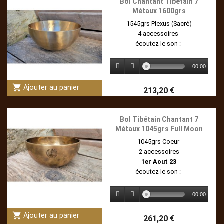
Bol Chantant Tibétain 7
Métaux 1600grs
1545grs Plexus (Sacré)
4 accessoires
écoutez le son :
00:00
shopping_cart
Ajouter au panier
213,20 €
Bol Tibétain Chantant 7
Métaux 1045grs Full Moon
1045grs Coeur
2 accessoires
1er Aout 23
écoutez le son :
00:00
shopping_cart
Ajouter au panier
261,20 €