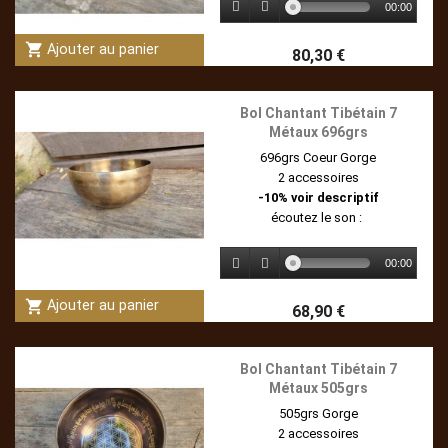
00:00
shopping_cart
Ajouter au panier
80,30 €
Bol Chantant Tibétain 7
Métaux 696grs
696grs Coeur Gorge
2 accessoires
-10% voir descriptif
écoutez le son :
00:00
shopping_cart
Ajouter au panier
68,90 €
Bol Chantant Tibétain 7
Métaux 505grs
505grs Gorge
2 accessoires