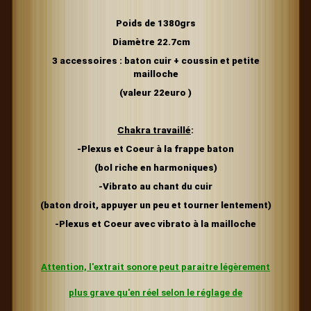
Poids de 1380grs
Diamètre 22.7cm
3 accessoires : baton cuir + coussin et petite
mailloche
(valeur 22euro )
Chakra travaillé
:
-Plexus et Coeur
à la frappe
baton
(bol riche en harmoniques)
-Vibrato au chant du cuir
(baton droit, appuyer un peu et tourner lentement)
-Plexus et Coeur avec vibrato à la mailloche
Attention, l'extrait sonore peut paraitre légèrement
plus grave
qu'en réel selon le réglage de