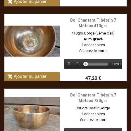
shopping_cart
Ajouter au panier
Bol Chantant Tibétain 7
Métaux 410grs
410grs Gorge (3ème Oeil)
Aum gravé
2 accessoires
écoutez le son :
00:00
shopping_cart
Ajouter au panier
47,20 €
Bol Chantant Tibétain 7
Métaux 730grs
730grs Coeur Gorge
2 accessoires
écoutez le son: