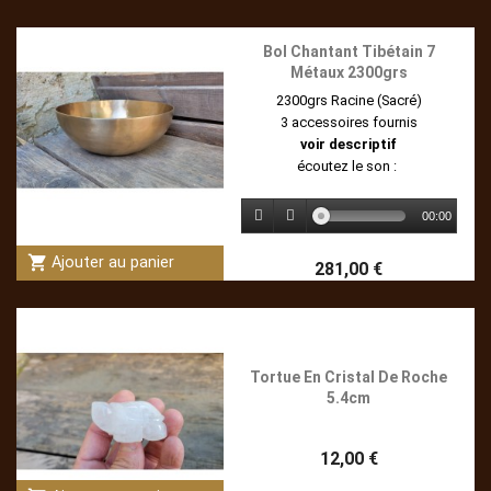
Bol Chantant Tibétain 7
Métaux 2300grs
2300grs Racine (Sacré)
3 accessoires fournis
voir descriptif
écoutez le son :
00:00
shopping_cart
Ajouter au panier
281,00 €
Tortue En Cristal De Roche
5.4cm
12,00 €