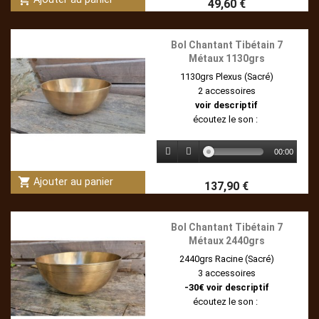
49,60 €
Bol Chantant Tibétain 7
Métaux 1130grs
1130grs Plexus (Sacré)
2 accessoires
voir descriptif
écoutez le son :
00:00
shopping_cart
Ajouter au panier
137,90 €
Bol Chantant Tibétain 7
Métaux 2440grs
2440grs Racine (Sacré)
3 accessoires
-30€ voir descriptif
écoutez le son :