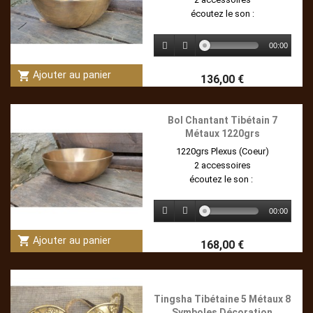
écoutez le son :
00:00
shopping_cart
Ajouter au panier
136,00 €
Bol Chantant Tibétain 7
Métaux 1220grs
1220grs Plexus (Coeur)
2 accessoires
écoutez le son :
00:00
shopping_cart
Ajouter au panier
168,00 €
Tingsha Tibétaine 5 Métaux 8
Symboles Décoration