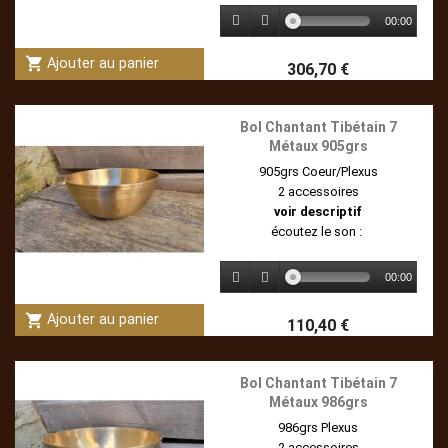
00:00
shopping_cart
Ajouter au panier
306,70 €
Bol Chantant Tibétain 7
Métaux 905grs
905grs Coeur/Plexus
2 accessoires
voir descriptif
écoutez le son :
00:00
shopping_cart
Ajouter au panier
110,40 €
Bol Chantant Tibétain 7
Métaux 986grs
986grs Plexus
2 accessoires