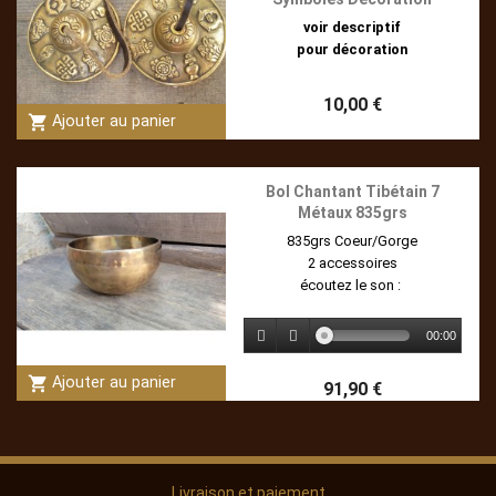
voir descriptif
pour décoration
10,00 €
shopping_cart
Ajouter au panier
Bol Chantant Tibétain 7
Métaux 835grs
835grs Coeur/Gorge
2 accessoires
écoutez le son :
00:00
shopping_cart
Ajouter au panier
91,90 €
Livraison et paiement