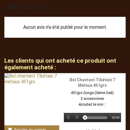
Commentaires (0)
Aucun avis n'a été publié pour le moment.
Les clients qui ont acheté ce produit ont
également acheté :
Bol Chantant Tibétain 7
Métaux 451grs
451grs Gorge (3ème Oeil)
2 accessoires
écoutez le son :
00:00
shopping_cart
Ajouter au panier