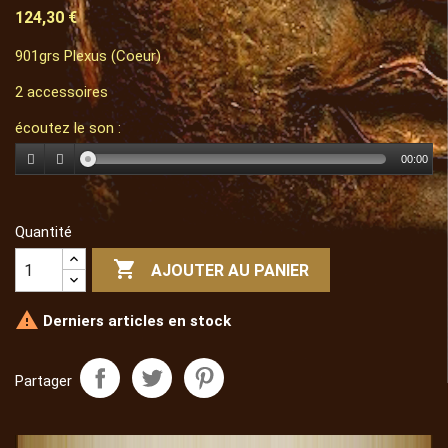
124,30 €
901grs Plexus (Coeur)
2 accessoires
écoutez le son :
00:00
Quantité

AJOUTER AU PANIER

Derniers articles en stock
Partager